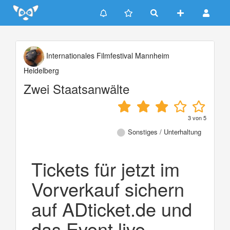
Update cookies preferences
Internationales Filmfestival Mannheim
Heidelberg
Zwei Staatsanwälte
3
von
5
Sonstiges / Unterhaltung
Tickets für jetzt im
Vorverkauf sichern
auf ADticket.de und
das Event live