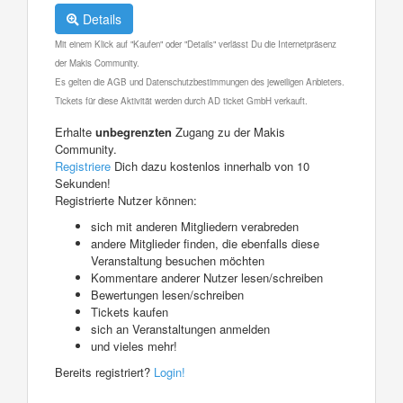
Details
Mit einem Klick auf "Kaufen" oder "Details" verlässt Du die Internetpräsenz
der Makis Community.
Es gelten die AGB und Datenschutzbestimmungen des jeweiligen Anbieters.
Tickets für diese Aktivität werden durch AD ticket GmbH verkauft.
Erhalte
unbegrenzten
Zugang zu der Makis
Community.
Registriere
Dich dazu kostenlos innerhalb von 10
Sekunden!
Registrierte Nutzer können:
sich mit anderen Mitgliedern verabreden
andere Mitglieder finden, die ebenfalls diese
Veranstaltung besuchen möchten
Kommentare anderer Nutzer lesen/schreiben
Bewertungen lesen/schreiben
Tickets kaufen
sich an Veranstaltungen anmelden
und vieles mehr!
Bereits registriert?
Login!