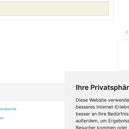
Ihre Privatsphär
Diese Website verwendet
besseres Internet-Erleb
treibende
Kontakt
besser an Ihre Bedürfni
ren
Feedback
außerdem, um Ergebniss
Fehler melden
Besucher kommen oder u