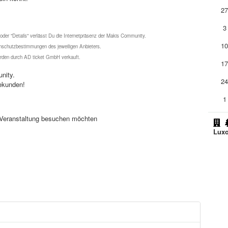
2
3
 oder "Details" verlässt Du die Internetpräsenz der Makis Community.
1
schutzbestimmungen des jeweiligen Anbieters.
werden durch AD ticket GmbH verkauft.
1
nity.
2
ekunden!
1
se Veranstaltung besuchen möchten
Luxo