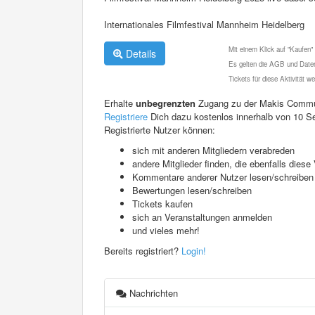
Internationales Filmfestival Mannheim Heidelberg
Mit einem Klick auf "Kaufen"
Details
Es gelten die AGB und Daten
Tickets für diese Aktivität 
Erhalte
unbegrenzten
Zugang zu der Makis Commu
Registriere
Dich dazu kostenlos innerhalb von 10 S
Registrierte Nutzer können:
sich mit anderen Mitgliedern verabreden
andere Mitglieder finden, die ebenfalls die
Kommentare anderer Nutzer lesen/schreiben
Bewertungen lesen/schreiben
Tickets kaufen
sich an Veranstaltungen anmelden
und vieles mehr!
Bereits registriert?
Login!
Nachrichten