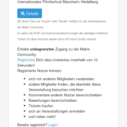
Internationales Filmfestival Mannheim Heidelberg
Details
Mit einem Klick auf "Kaufen" oder "Details" verlässt Du die Internetpräsenz
der Makis Community.
Es gelten die AGB und Datenschutzbestimmungen des jeweiligen Anbieters.
Tickets für diese Aktivität werden durch AD ticket GmbH verkauft.
Erhalte
unbegrenzten
Zugang zu der Makis
Community.
Registriere
Dich dazu kostenlos innerhalb von 10
Sekunden!
Registrierte Nutzer können:
sich mit anderen Mitgliedern verabreden
andere Mitglieder finden, die ebenfalls diese
Veranstaltung besuchen möchten
Kommentare anderer Nutzer lesen/schreiben
Bewertungen lesen/schreiben
Tickets kaufen
sich an Veranstaltungen anmelden
und vieles mehr!
Bereits registriert?
Login!