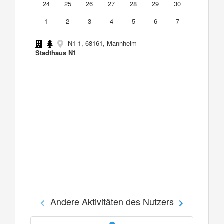
24
25
26
27
28
29
30
1
2
3
4
5
6
7
N1 1, 68161, Mannheim
Stadthaus N1
Andere Aktivitäten des Nutzers