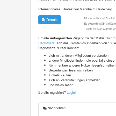
Internationales Filmfestival Mannheim Heidelberg
Mit einem Klick auf "Kaufen"
Details
Es gelten die AGB und Daten
Tickets für diese Aktivität 
Erhalte
unbegrenzten
Zugang zu der Makis Commu
Registriere
Dich dazu kostenlos innerhalb von 10 S
Registrierte Nutzer können:
sich mit anderen Mitgliedern verabreden
andere Mitglieder finden, die ebenfalls die
Kommentare anderer Nutzer lesen/schreiben
Bewertungen lesen/schreiben
Tickets kaufen
sich an Veranstaltungen anmelden
und vieles mehr!
Bereits registriert?
Login!
Nachrichten