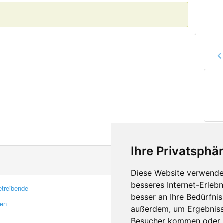
Ihre Privatsphär
Diese Website verwendet
besseres Internet-Erleb
treibende
Kontakt
besser an Ihre Bedürfni
ren
Feedback
außerdem, um Ergebniss
Fehler melden
Besucher kommen oder u