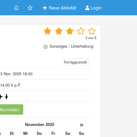
Neue Aktivität
Login
3
von
5
Sonstiges / Unterhaltung
Fertiggestellt
3 Nov. 2025 18:00
14,00 € p.P.
Anmelden
«
»
November 2025
o
Di
Mi
Do
Fr
Sa
So