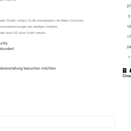
2
3
 oder "Details" verlässt Du die Internetpräsenz der Makis Community.
1
schutzbestimmungen des jeweiligen Anbieters.
werden durch AD ticket GmbH verkauft.
1
nity.
2
ekunden!
1
se Veranstaltung besuchen möchten
Cine