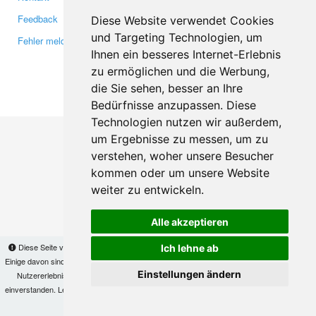
Feedback
Twitter
Diese Website verwendet Cookies
und Targeting Technologien, um
Fehler melden
YouTube
Ihnen ein besseres Internet-Erlebnis
Google+
zu ermöglichen und die Werbung,
die Sie sehen, besser an Ihre
Makis
© Copyright 2026
Bedürfnisse anzupassen. Diese
Technologien nutzen wir außerdem,
um Ergebnisse zu messen, um zu
verstehen, woher unsere Besucher
kommen oder um unsere Website
weiter zu entwickeln.
Alle akzeptieren
Diese Seite verwendet Cookies, um Informationen auf Ihrem Computer zu speichern.
Ich lehne ab
Einige davon sind notwendig, damit unsere Seite funktioniert, andere helfen uns dabei, das
Einstellungen ändern
Nutzererlebnis zu verbessern. Mit der Nutzung dieser Seite erklären Sie sich damit
einverstanden. Lesen Sie unsere
Datenschutzbestimmungen
, um mehr zur Deaktivierung
von Cookies zu erfahren.
OK