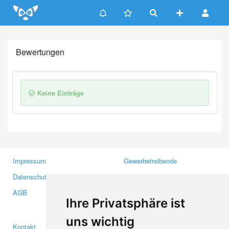
Update cookies preferences
Bewertungen
Keine Einträge
Impressum
Gewerbetreibende
Datenschutzerklärung
Investoren
AGB
Presse
Ihre Privatsphäre ist
Medien
uns wichtig
Kontakt
Facebook