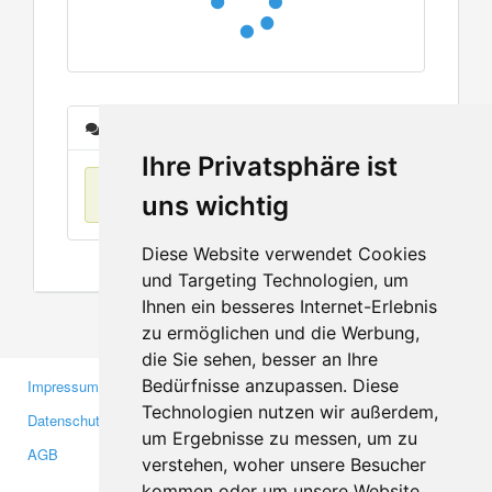
Nachrichten
Ihre Privatsphäre ist
Keine Einträge
uns wichtig
Diese Website verwendet Cookies
und Targeting Technologien, um
Ihnen ein besseres Internet-Erlebnis
zu ermöglichen und die Werbung,
die Sie sehen, besser an Ihre
Bedürfnisse anzupassen. Diese
Impressum
Gewerbetreibende
Technologien nutzen wir außerdem,
Datenschutzerklärung
Investoren
um Ergebnisse zu messen, um zu
AGB
Presse
verstehen, woher unsere Besucher
Medien
kommen oder um unsere Website