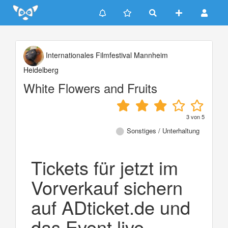
Update cookies preferences
Internationales Filmfestival Mannheim
Heidelberg
White Flowers and Fruits
3
von
5
Sonstiges / Unterhaltung
Tickets für jetzt im
Vorverkauf sichern
auf ADticket.de und
das Event live