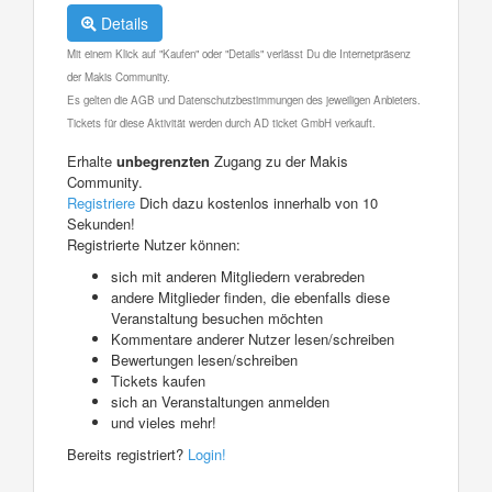
Details
Mit einem Klick auf "Kaufen" oder "Details" verlässt Du die Internetpräsenz
der Makis Community.
Es gelten die AGB und Datenschutzbestimmungen des jeweiligen Anbieters.
Tickets für diese Aktivität werden durch AD ticket GmbH verkauft.
Erhalte
unbegrenzten
Zugang zu der Makis
Community.
Registriere
Dich dazu kostenlos innerhalb von 10
Sekunden!
Registrierte Nutzer können:
sich mit anderen Mitgliedern verabreden
andere Mitglieder finden, die ebenfalls diese
Veranstaltung besuchen möchten
Kommentare anderer Nutzer lesen/schreiben
Bewertungen lesen/schreiben
Tickets kaufen
sich an Veranstaltungen anmelden
und vieles mehr!
Bereits registriert?
Login!