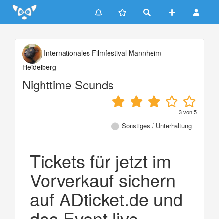
Update cookies preferences
Internationales Filmfestival Mannheim
Heidelberg
Nighttime Sounds
3
von
5
Sonstiges / Unterhaltung
Tickets für jetzt im
Vorverkauf sichern
auf ADticket.de und
das Event live