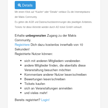
Details
Mit einem Klick auf "Kaufen" oder "Details" verlässt Du die Internetpräsenz
der Makis Community.
Es gelten die AGB und Datenschutzbestimmungen des jeweiligen Anbieters.
Tickets für diese Aktivität werden durch AD ticket GmbH verkauft.
Erhalte
unbegrenzten
Zugang zu der Makis
Community.
Registriere
Dich dazu kostenlos innerhalb von 10
Sekunden!
Registrierte Nutzer können:
sich mit anderen Mitgliedern verabreden
andere Mitglieder finden, die ebenfalls diese
Veranstaltung besuchen möchten
Kommentare anderer Nutzer lesen/schreiben
Bewertungen lesen/schreiben
Tickets kaufen
sich an Veranstaltungen anmelden
und vieles mehr!
Bereits registriert?
Login!