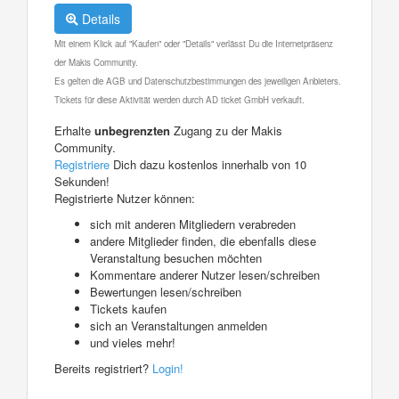
Details
Mit einem Klick auf "Kaufen" oder "Details" verlässt Du die Internetpräsenz
der Makis Community.
Es gelten die AGB und Datenschutzbestimmungen des jeweiligen Anbieters.
Tickets für diese Aktivität werden durch AD ticket GmbH verkauft.
Erhalte
unbegrenzten
Zugang zu der Makis
Community.
Registriere
Dich dazu kostenlos innerhalb von 10
Sekunden!
Registrierte Nutzer können:
sich mit anderen Mitgliedern verabreden
andere Mitglieder finden, die ebenfalls diese
Veranstaltung besuchen möchten
Kommentare anderer Nutzer lesen/schreiben
Bewertungen lesen/schreiben
Tickets kaufen
sich an Veranstaltungen anmelden
und vieles mehr!
Bereits registriert?
Login!