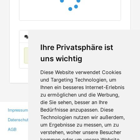
Nachrichten
Ihre Privatsphäre ist
Keine Einträge
uns wichtig
Diese Website verwendet Cookies
und Targeting Technologien, um
Ihnen ein besseres Internet-Erlebnis
zu ermöglichen und die Werbung,
die Sie sehen, besser an Ihre
Bedürfnisse anzupassen. Diese
Impressum
Gewerbetreibende
Technologien nutzen wir außerdem,
Datenschutzerklärung
Investoren
um Ergebnisse zu messen, um zu
AGB
Presse
verstehen, woher unsere Besucher
Medien
kommen oder um unsere Website