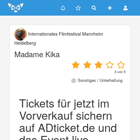
Update cookies preferences
Internationales Filmfestival Mannheim
Heidelberg
Madame Kika
3
von
5
Sonstiges / Unterhaltung
Tickets für jetzt im
Vorverkauf sichern
auf ADticket.de und
das Event live