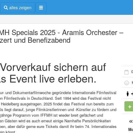
alles zeigen
MH Specials 2025 - Aramis Orchester –
zert und Benefizabend
m Vorverkauf sichern auf
0
s Event live erleben.
K
ltur- und Dokumentarfilmwoche gegründete Internationale Filmfestival
 Filmfestivals in Deutschland. Seit 1994 wird das Festival nicht
Heidelberg ausgetragen. 2025 findet das Festival nun bereits zum
s liegt darauf, junge Filmkünstlerinnen und -Künstler zu fördern und
esjährige Programm vom IFFMH ist wieder breit gefächert und
en Gästen wird es auch erneut einige Namhafte Persönlichkeiten
, aber dafür gerne eure Tickets damit ihr beim 74. Internationales
M
ein könnt.