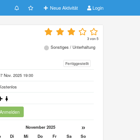
Neue Aktivität
Login
3
von
5
Sonstiges / Unterhaltung
Fertiggestellt
7 Nov. 2025 19:00
ostenlos
Anmelden
«
»
November 2025
o
Di
Mi
Do
Fr
Sa
So