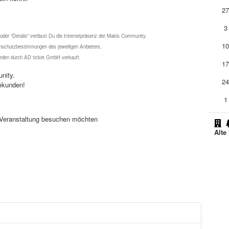
2
3
 oder "Details" verlässt Du die Internetpräsenz der Makis Community.
1
schutzbestimmungen des jeweiligen Anbieters.
werden durch AD ticket GmbH verkauft.
1
nity.
2
ekunden!
1
se Veranstaltung besuchen möchten
Alte