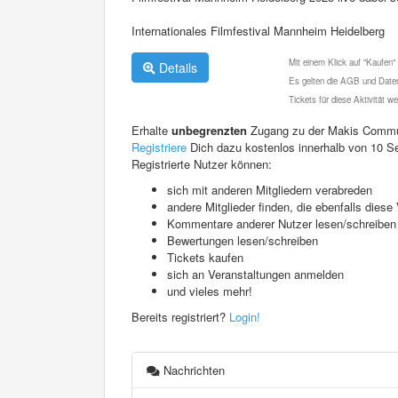
Internationales Filmfestival Mannheim Heidelberg
Mit einem Klick auf "Kaufen"
Details
Es gelten die AGB und Daten
Tickets für diese Aktivität 
Erhalte
unbegrenzten
Zugang zu der Makis Commu
Registriere
Dich dazu kostenlos innerhalb von 10 S
Registrierte Nutzer können:
sich mit anderen Mitgliedern verabreden
andere Mitglieder finden, die ebenfalls die
Kommentare anderer Nutzer lesen/schreiben
Bewertungen lesen/schreiben
Tickets kaufen
sich an Veranstaltungen anmelden
und vieles mehr!
Bereits registriert?
Login!
Nachrichten