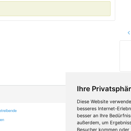
Ihre Privatsphär
Diese Website verwendet
besseres Internet-Erleb
treibende
Kontakt
besser an Ihre Bedürfni
ren
Feedback
außerdem, um Ergebniss
Fehler melden
Besucher kommen oder u