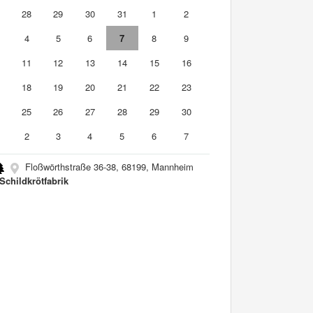
7
28
29
30
31
1
2
4
5
6
7
8
9
0
11
12
13
14
15
16
7
18
19
20
21
22
23
4
25
26
27
28
29
30
2
3
4
5
6
7
Floßwörthstraße 36-38, 68199, Mannheim
 Schildkrötfabrik