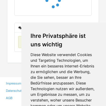
Nachrichten
Ihre Privatsphäre ist
Keine Einträge
uns wichtig
Diese Website verwendet Cookies
und Targeting Technologien, um
Ihnen ein besseres Internet-Erlebnis
zu ermöglichen und die Werbung,
die Sie sehen, besser an Ihre
Bedürfnisse anzupassen. Diese
Impressum
Gewerbetreibende
Technologien nutzen wir außerdem,
Datenschutzerklärung
Investoren
um Ergebnisse zu messen, um zu
AGB
Presse
verstehen, woher unsere Besucher
Medien
kommen oder um unsere Website