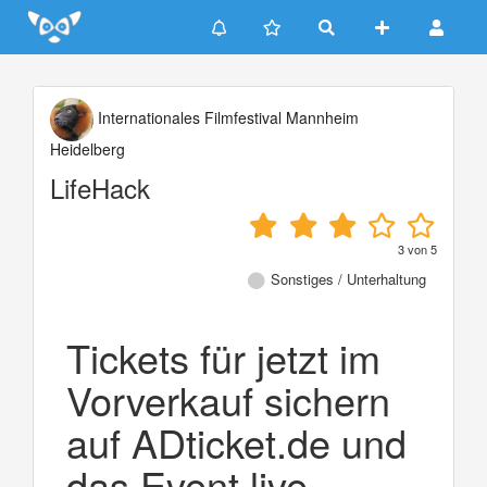
Update cookies preferences
Internationales Filmfestival Mannheim
Heidelberg
LifeHack
3
von
5
Sonstiges / Unterhaltung
Tickets für jetzt im
Vorverkauf sichern
auf ADticket.de und
das Event live