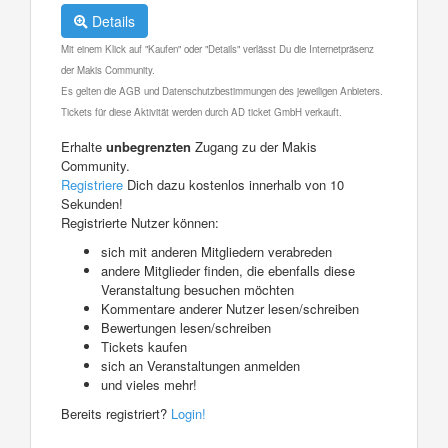
Details
Mit einem Klick auf "Kaufen" oder "Details" verlässt Du die Internetpräsenz
der Makis Community.
Es gelten die AGB und Datenschutzbestimmungen des jeweiligen Anbieters.
Tickets für diese Aktivität werden durch AD ticket GmbH verkauft.
Erhalte
unbegrenzten
Zugang zu der Makis
Community.
Registriere
Dich dazu kostenlos innerhalb von 10
Sekunden!
Registrierte Nutzer können:
sich mit anderen Mitgliedern verabreden
andere Mitglieder finden, die ebenfalls diese
Veranstaltung besuchen möchten
Kommentare anderer Nutzer lesen/schreiben
Bewertungen lesen/schreiben
Tickets kaufen
sich an Veranstaltungen anmelden
und vieles mehr!
Bereits registriert?
Login!