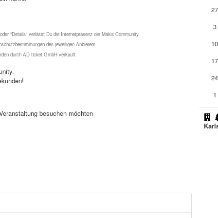
2
3
 oder "Details" verlässt Du die Internetpräsenz der Makis Community.
1
schutzbestimmungen des jeweiligen Anbieters.
werden durch AD ticket GmbH verkauft.
1
nity.
2
ekunden!
1
se Veranstaltung besuchen möchten
Karl