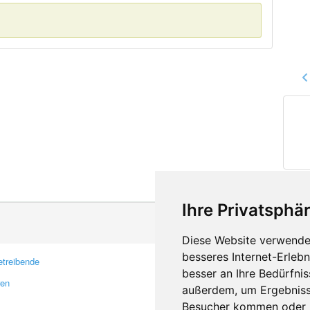
Ihre Privatsphär
Diese Website verwendet
besseres Internet-Erleb
treibende
Kontakt
besser an Ihre Bedürfni
ren
Feedback
außerdem, um Ergebniss
Fehler melden
Besucher kommen oder u