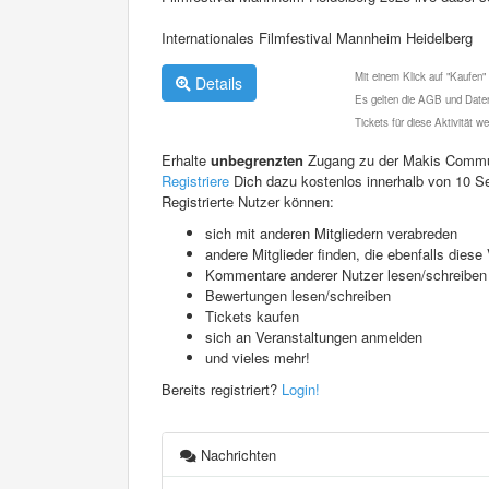
Internationales Filmfestival Mannheim Heidelberg
Mit einem Klick auf "Kaufen"
Details
Es gelten die AGB und Daten
Tickets für diese Aktivität 
Erhalte
unbegrenzten
Zugang zu der Makis Commu
Registriere
Dich dazu kostenlos innerhalb von 10 S
Registrierte Nutzer können:
sich mit anderen Mitgliedern verabreden
andere Mitglieder finden, die ebenfalls die
Kommentare anderer Nutzer lesen/schreiben
Bewertungen lesen/schreiben
Tickets kaufen
sich an Veranstaltungen anmelden
und vieles mehr!
Bereits registriert?
Login!
Nachrichten