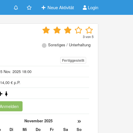
Neue Aktivität
Login
3
von
5
Sonstiges / Unterhaltung
Fertiggestellt
5 Nov. 2025 18:00
14,00 € p.P.
Anmelden
«
»
November 2025
o
Di
Mi
Do
Fr
Sa
So