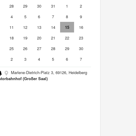
7
28
29
30
31
1
2
4
5
6
7
8
9
0
11
12
13
14
15
16
7
18
19
20
21
22
23
4
25
26
27
28
29
30
2
3
4
5
6
7
Marlene-Dietrich-Platz 3, 69126, Heidelberg
storbahnhof (Großer Saal)