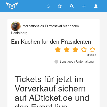
Update cookies preferences
Internationales Filmfestival Mannheim
Heidelberg
Ein Kuchen für den Präsidenten
3
von
5
Sonstiges / Unterhaltung
Tickets für jetzt im
Vorverkauf sichern
auf ADticket.de und
das Event live