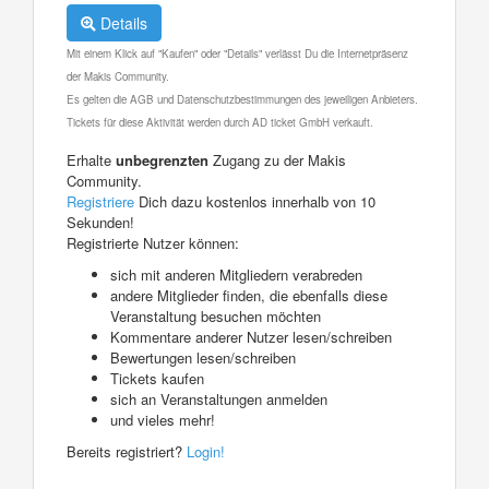
Details
Mit einem Klick auf "Kaufen" oder "Details" verlässt Du die Internetpräsenz
der Makis Community.
Es gelten die AGB und Datenschutzbestimmungen des jeweiligen Anbieters.
Tickets für diese Aktivität werden durch AD ticket GmbH verkauft.
Erhalte
unbegrenzten
Zugang zu der Makis
Community.
Registriere
Dich dazu kostenlos innerhalb von 10
Sekunden!
Registrierte Nutzer können:
sich mit anderen Mitgliedern verabreden
andere Mitglieder finden, die ebenfalls diese
Veranstaltung besuchen möchten
Kommentare anderer Nutzer lesen/schreiben
Bewertungen lesen/schreiben
Tickets kaufen
sich an Veranstaltungen anmelden
und vieles mehr!
Bereits registriert?
Login!