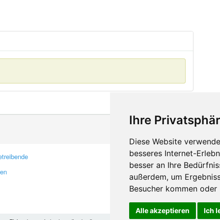
Ihre Privatsphär
Diese Website verwendet
besseres Internet-Erleb
treibende
Kontakt
besser an Ihre Bedürfni
ren
Feedback
außerdem, um Ergebniss
Fehler melden
Besucher kommen oder u
Alle akzeptieren
Ich 