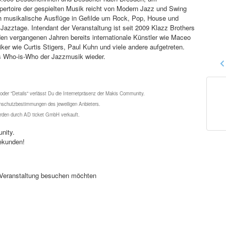
pertoire der gespielten Musik reicht von Modern Jazz und Swing
ch musikalische Ausflüge in Gefilde um Rock, Pop, House und
zztage. Intendant der Veranstaltung ist seit 2009 Klazz Brothers
n den vergangenen Jahren bereits internationale Künstler wie Maceo
er wie Curtis Stigers, Paul Kuhn und viele andere aufgetreten.
as Who-is-Who der Jazzmusik wieder.
 oder "Details" verlässt Du die Internetpräsenz der Makis Community.
schutzbestimmungen des jeweiligen Anbieters.
werden durch AD ticket GmbH verkauft.
nity.
ekunden!
se Veranstaltung besuchen möchten