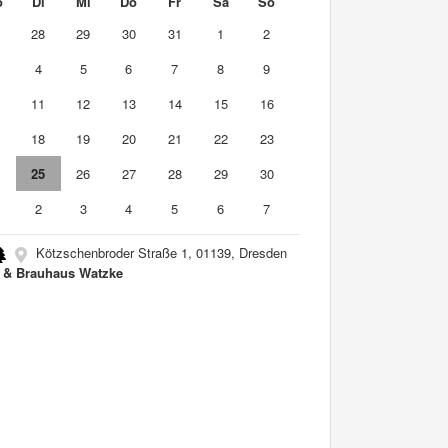
o
Di
Mi
Do
Fr
Sa
So
7
28
29
30
31
1
2
4
5
6
7
8
9
0
11
12
13
14
15
16
7
18
19
20
21
22
23
4
25
26
27
28
29
30
2
3
4
5
6
7
Kötzschenbroder Straße 1, 01139, Dresden
- & Brauhaus Watzke