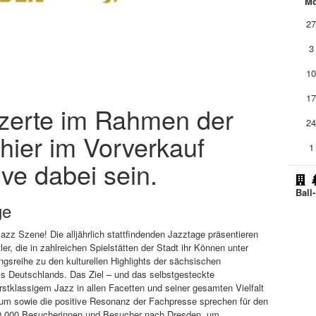
M
2
3
1
1
nzerte im Rahmen der
2
hier im Vorverkauf
1
ive dabei sein.
Ball
ge
Jazz Szene! Die alljährlich stattfindenden Jazztage präsentieren
er, die in zahlreichen Spielstätten der Stadt ihr Können unter
ngsreihe zu den kulturellen Highlights der sächsischen
s Deutschlands. Das Ziel – und das selbstgesteckte
erstklassigem Jazz in allen Facetten und seiner gesamten Vielfalt
kum sowie die positive Resonanz der Fachpresse sprechen für den
40.000 Besucherinnen und Besucher nach Dresden, um