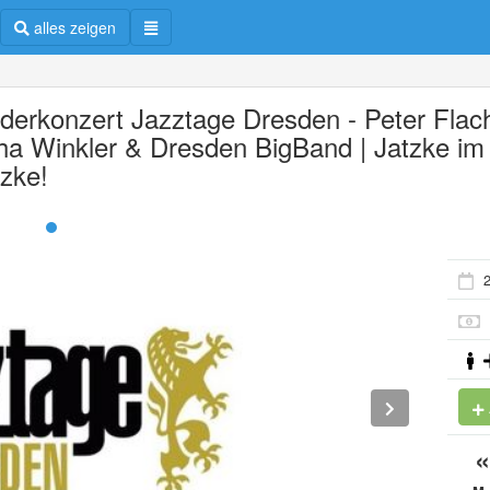
alles zeigen
derkonzert Jazztage Dresden - Peter Flac
ha Winkler & Dresden BigBand | Jatzke im
zke!
2