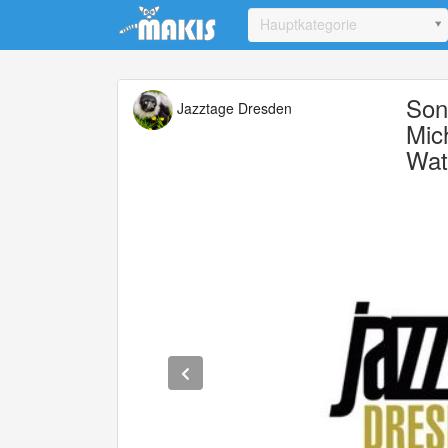
Update cookies preferences
Hauptkategorie
Son
Jazztage Dresden
Mic
Wat