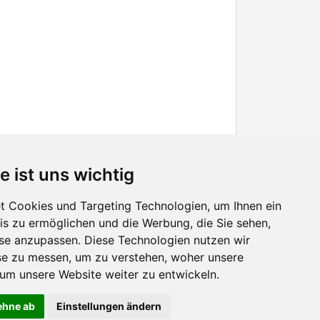
e ist uns wichtig
 Cookies und Targeting Technologien, um Ihnen ein
nis zu ermöglichen und die Werbung, die Sie sehen,
Facebook
sse anzupassen. Diese Technologien nutzen wir
Twitter
e zu messen, um zu verstehen, woher unsere
YouTube
m unsere Website weiter zu entwickeln.
Google+
lehne ab
Einstellungen ändern