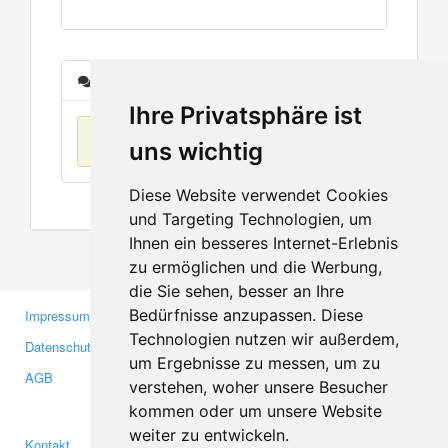
Nachrichten
Ihre Privatsphäre ist
Keine Einträge
uns wichtig
Diese Website verwendet Cookies
und Targeting Technologien, um
Ihnen ein besseres Internet-Erlebnis
zu ermöglichen und die Werbung,
die Sie sehen, besser an Ihre
Bedürfnisse anzupassen. Diese
Impressum
Gewerbetreibende
Technologien nutzen wir außerdem,
Datenschutzerklärung
Investoren
um Ergebnisse zu messen, um zu
AGB
Presse
verstehen, woher unsere Besucher
Medien
kommen oder um unsere Website
weiter zu entwickeln.
Kontakt
Facebook