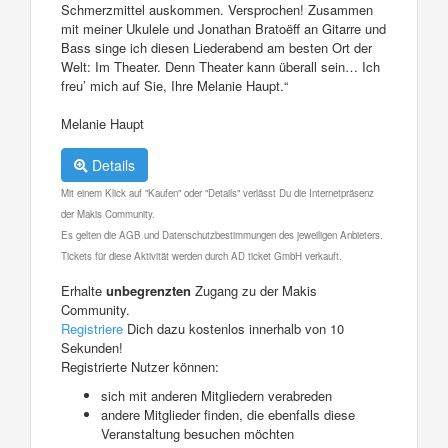
Schmerzmittel auskommen. Versprochen! Zusammen
mit meiner Ukulele und Jonathan Bratoëff an Gitarre und
Bass singe ich diesen Liederabend am besten Ort der
Welt: Im Theater. Denn Theater kann überall sein… Ich
freu’ mich auf Sie, Ihre Melanie Haupt.“
Melanie Haupt
Details
Mit einem Klick auf "Kaufen" oder "Details" verlässt Du die Internetpräsenz
der Makis Community.
Es gelten die AGB und Datenschutzbestimmungen des jeweiligen Anbieters.
Tickets für diese Aktivität werden durch AD ticket GmbH verkauft.
Erhalte
unbegrenzten
Zugang zu der Makis
Community.
Registriere
Dich dazu kostenlos innerhalb von 10
Sekunden!
Registrierte Nutzer können:
sich mit anderen Mitgliedern verabreden
andere Mitglieder finden, die ebenfalls diese
Veranstaltung besuchen möchten