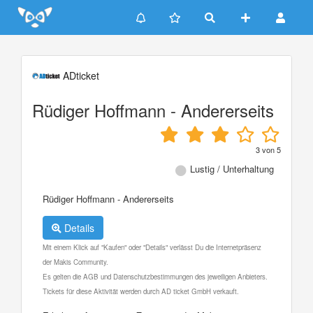
Update cookies preferences
ADticket
Rüdiger Hoffmann - Andererseits
3
von
5
Lustig / Unterhaltung
Rüdiger Hoffmann - Andererseits
Details
Mit einem Klick auf "Kaufen" oder "Details" verlässt Du die Internetpräsenz
der Makis Community.
Es gelten die AGB und Datenschutzbestimmungen des jeweiligen Anbieters.
Tickets für diese Aktivität werden durch AD ticket GmbH verkauft.