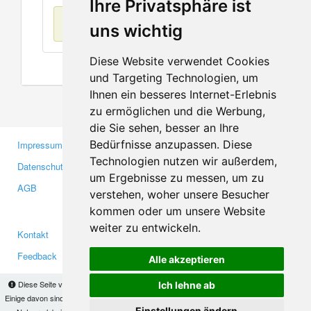
Ihre Privatsphäre ist
Keine Einträge
uns wichtig
Diese Website verwendet Cookies
und Targeting Technologien, um
Ihnen ein besseres Internet-Erlebnis
zu ermöglichen und die Werbung,
die Sie sehen, besser an Ihre
Bedürfnisse anzupassen. Diese
Impressum
Gewerbetreibende
Technologien nutzen wir außerdem,
Datenschutzerklärung
Investoren
um Ergebnisse zu messen, um zu
AGB
Presse
verstehen, woher unsere Besucher
Medien
kommen oder um unsere Website
weiter zu entwickeln.
Kontakt
Facebook
Feedback
Twitter
Alle akzeptieren
Fehler melden
YouTube
Diese Seite verwendet Cookies, um Informationen auf Ihrem Computer zu speichern.
Ich lehne ab
Google+
Einige davon sind notwendig, damit unsere Seite funktioniert, andere helfen uns dabei, das
Einstellungen ändern