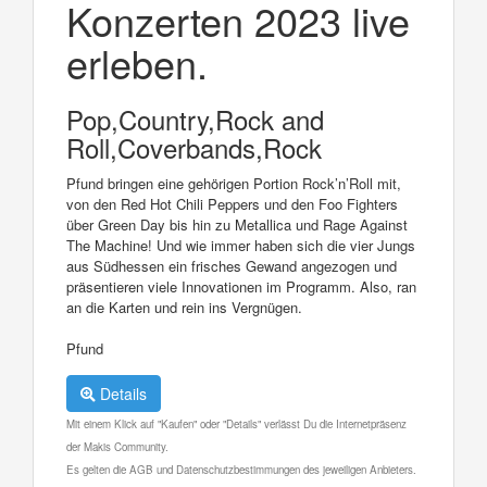
Konzerten 2023 live
erleben.
Pop,Country,Rock and
Roll,Coverbands,Rock
Pfund bringen eine gehörigen Portion Rock’n’Roll mit,
von den Red Hot Chili Peppers und den Foo Fighters
über Green Day bis hin zu Metallica und Rage Against
The Machine! Und wie immer haben sich die vier Jungs
aus Südhessen ein frisches Gewand angezogen und
präsentieren viele Innovationen im Programm. Also, ran
an die Karten und rein ins Vergnügen.
Pfund
Details
Mit einem Klick auf "Kaufen" oder "Details" verlässt Du die Internetpräsenz
der Makis Community.
Es gelten die AGB und Datenschutzbestimmungen des jeweiligen Anbieters.