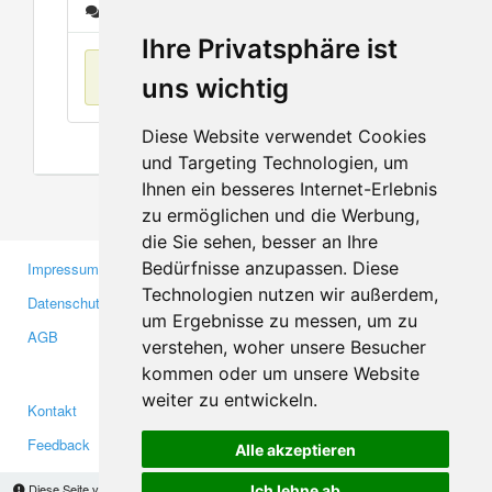
Nachrichten
Ihre Privatsphäre ist
Keine Einträge
uns wichtig
Diese Website verwendet Cookies
und Targeting Technologien, um
Ihnen ein besseres Internet-Erlebnis
zu ermöglichen und die Werbung,
die Sie sehen, besser an Ihre
Bedürfnisse anzupassen. Diese
Impressum
Gewerbetreibende
Technologien nutzen wir außerdem,
Datenschutzerklärung
Investoren
um Ergebnisse zu messen, um zu
AGB
Presse
verstehen, woher unsere Besucher
Medien
kommen oder um unsere Website
weiter zu entwickeln.
Kontakt
Facebook
Feedback
Twitter
Alle akzeptieren
Fehler melden
YouTube
Diese Seite verwendet Cookies, um Informationen auf Ihrem Computer zu speichern.
Ich lehne ab