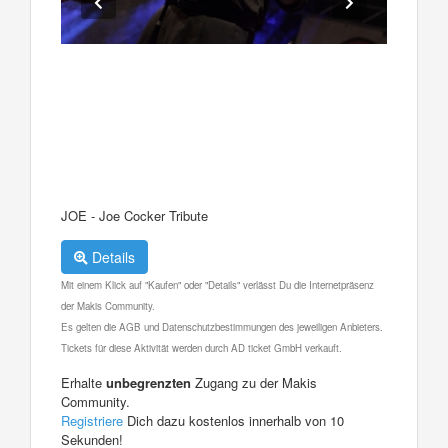
JOE - Joe Cocker Tribute
Details
Mit einem Klick auf "Kaufen" oder "Details" verlässt Du die Internetpräsenz
der Makis Community.
Es gelten die AGB und Datenschutzbestimmungen des jeweiligen Anbieters.
Tickets für diese Aktivität werden durch AD ticket GmbH verkauft.
Erhalte
unbegrenzten
Zugang zu der Makis
Community.
Registriere
Dich dazu kostenlos innerhalb von 10
Sekunden!