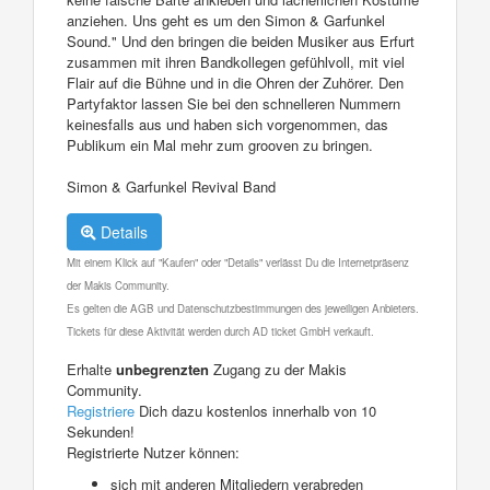
anziehen. Uns geht es um den Simon & Garfunkel
Sound." Und den bringen die beiden Musiker aus Erfurt
zusammen mit ihren Bandkollegen gefühlvoll, mit viel
Flair auf die Bühne und in die Ohren der Zuhörer. Den
Partyfaktor lassen Sie bei den schnelleren Nummern
keinesfalls aus und haben sich vorgenommen, das
Publikum ein Mal mehr zum grooven zu bringen.
Simon & Garfunkel Revival Band
Details
Mit einem Klick auf "Kaufen" oder "Details" verlässt Du die Internetpräsenz
der Makis Community.
Es gelten die AGB und Datenschutzbestimmungen des jeweiligen Anbieters.
Tickets für diese Aktivität werden durch AD ticket GmbH verkauft.
Erhalte
unbegrenzten
Zugang zu der Makis
Community.
Registriere
Dich dazu kostenlos innerhalb von 10
Sekunden!
Registrierte Nutzer können:
sich mit anderen Mitgliedern verabreden