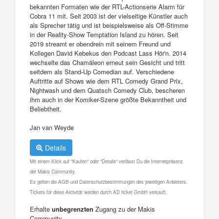
bekannten Formaten wie der RTL-Actionserie Alarm für
Cobra 11 mit. Seit 2003 ist der vielseitige Künstler auch
als Sprecher tätig und ist beispielsweise als Off-Stimme
in der Reality-Show Temptation Island zu hören. Seit
2019 streamt er obendrein mit seinem Freund und
Kollegen David Kebekus den Podcast Lass Hör'n. 2014
wechselte das Chamäleon erneut sein Gesicht und tritt
seitdem als Stand-Up Comedian auf. Verschiedene
Auftritte auf Shows wie dem RTL Comedy Grand Prix,
Nightwash und dem Quatsch Comedy Club, bescheren
ihm auch in der Komiker-Szene größte Bekanntheit und
Beliebtheit.
Jan van Weyde
Details
Mit einem Klick auf "Kaufen" oder "Details" verlässt Du die Internetpräsenz
der Makis Community.
Es gelten die AGB und Datenschutzbestimmungen des jeweiligen Anbieters.
Tickets für diese Aktivität werden durch AD ticket GmbH verkauft.
Erhalte
unbegrenzten
Zugang zu der Makis
Community.