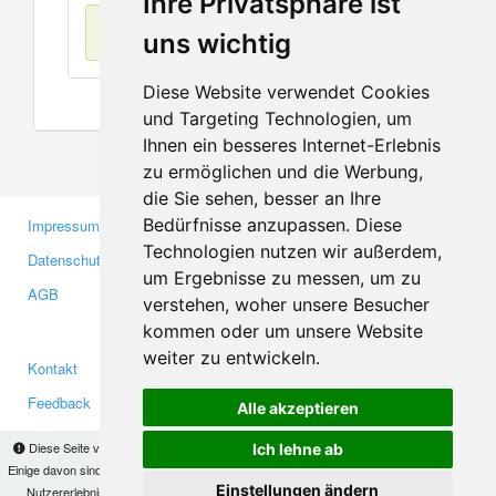
Ihre Privatsphäre ist
Keine Einträge
uns wichtig
Diese Website verwendet Cookies
und Targeting Technologien, um
Ihnen ein besseres Internet-Erlebnis
zu ermöglichen und die Werbung,
die Sie sehen, besser an Ihre
Bedürfnisse anzupassen. Diese
Impressum
Gewerbetreibende
Technologien nutzen wir außerdem,
Datenschutzerklärung
Investoren
um Ergebnisse zu messen, um zu
AGB
Presse
verstehen, woher unsere Besucher
Medien
kommen oder um unsere Website
weiter zu entwickeln.
Kontakt
Facebook
Feedback
Twitter
Alle akzeptieren
Fehler melden
YouTube
Diese Seite verwendet Cookies, um Informationen auf Ihrem Computer zu speichern.
Ich lehne ab
Google+
Einige davon sind notwendig, damit unsere Seite funktioniert, andere helfen uns dabei, das
Einstellungen ändern
Nutzererlebnis zu verbessern. Mit der Nutzung dieser Seite erklären Sie sich damit