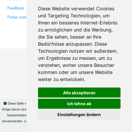
Feedback
Twitter
Diese Website verwendet Cookies
und Targeting Technologien, um
Fehler melden
YouTube
Ihnen ein besseres Internet-Erlebnis
Google+
zu ermöglichen und die Werbung,
die Sie sehen, besser an Ihre
Makis
© Copyright 2026
Bedürfnisse anzupassen. Diese
Technologien nutzen wir außerdem,
um Ergebnisse zu messen, um zu
verstehen, woher unsere Besucher
kommen oder um unsere Website
weiter zu entwickeln.
Alle akzeptieren
Diese Seite verwendet Cookies, um Informationen auf Ihrem Computer zu speichern.
Ich lehne ab
Einige davon sind notwendig, damit unsere Seite funktioniert, andere helfen uns dabei, das
Einstellungen ändern
Nutzererlebnis zu verbessern. Mit der Nutzung dieser Seite erklären Sie sich damit
einverstanden. Lesen Sie unsere
Datenschutzbestimmungen
, um mehr zur Deaktivierung
von Cookies zu erfahren.
OK