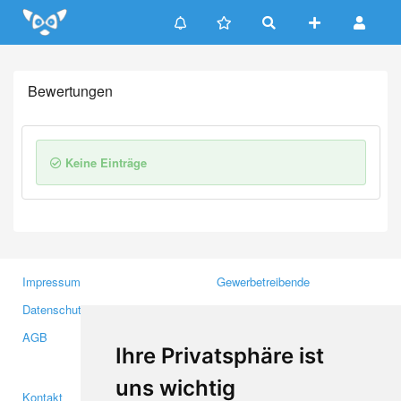
Update cookies preferences
Bewertungen
Keine Einträge
Impressum
Gewerbetreibende
Datenschutzerklärung
Investoren
AGB
Presse
Ihre Privatsphäre ist
Medien
uns wichtig
Kontakt
Facebook