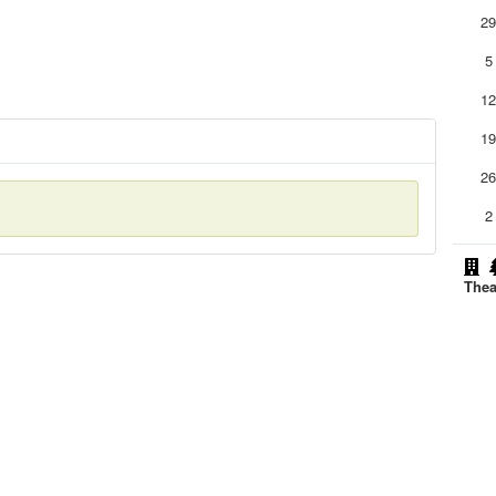
2
5
1
1
2
2
Thea