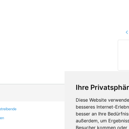
Ihre Privatsphär
Diese Website verwendet
besseres Internet-Erleb
treibende
Kontakt
besser an Ihre Bedürfni
ren
Feedback
außerdem, um Ergebniss
Fehler melden
Besucher kommen oder u