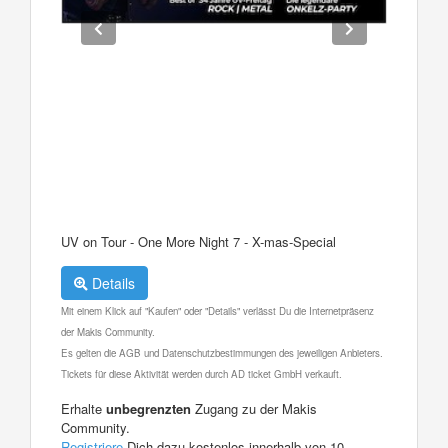
UV on Tour - One More Night 7 - X-mas-Special
Details
Mit einem Klick auf "Kaufen" oder "Details" verlässt Du die Internetpräsenz
der Makis Community.
Es gelten die AGB und Datenschutzbestimmungen des jeweiligen Anbieters.
Tickets für diese Aktivität werden durch AD ticket GmbH verkauft.
Erhalte
unbegrenzten
Zugang zu der Makis
Community.
Registriere
Dich dazu kostenlos innerhalb von 10