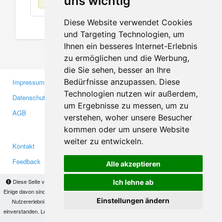
uns wichtig
Diese Website verwendet Cookies
und Targeting Technologien, um
Ihnen ein besseres Internet-Erlebnis
zu ermöglichen und die Werbung,
die Sie sehen, besser an Ihre
Bedürfnisse anzupassen. Diese
Impressum
Gewerbetreibende
Technologien nutzen wir außerdem,
Datenschutzerklärung
Investoren
um Ergebnisse zu messen, um zu
AGB
Presse
verstehen, woher unsere Besucher
Medien
kommen oder um unsere Website
weiter zu entwickeln.
Kontakt
Facebook
Feedback
Twitter
Alle akzeptieren
Fehler melden
YouTube
Diese Seite verwendet Cookies, um Informationen auf Ihrem Computer zu speichern.
Ich lehne ab
Google+
Einige davon sind notwendig, damit unsere Seite funktioniert, andere helfen uns dabei, das
Einstellungen ändern
Nutzererlebnis zu verbessern. Mit der Nutzung dieser Seite erklären Sie sich damit
einverstanden. Lesen Sie unsere
Datenschutzbestimmungen
, um mehr zur Deaktivierung
Makis
© Copyright 2026
von Cookies zu erfahren.
OK