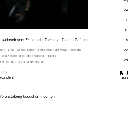
M
2
1
8
hwäbisch vom Feinschda: Dichtung, Drama, Deftiges
1
2
 oder "Details" verlässt Du die Internetpräsenz der Makis Community.
schutzbestimmungen des jeweiligen Anbieters.
2
werden durch AD ticket GmbH verkauft.
nity.
ekunden!
Thea
se Veranstaltung besuchen möchten