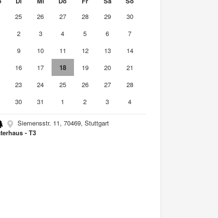
o
Di
Mi
Do
Fr
Sa
So
4
25
26
27
28
29
30
2
3
4
5
6
7
9
10
11
12
13
14
5
16
17
18
19
20
21
2
23
24
25
26
27
28
9
30
31
1
2
3
4
Siemensstr. 11, 70469, Stuttgart
terhaus - T3