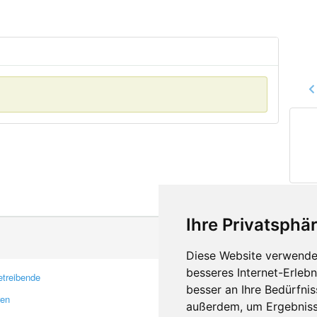
Ihre Privatsphär
Diese Website verwendet
besseres Internet-Erleb
treibende
Kontakt
besser an Ihre Bedürfni
ren
Feedback
außerdem, um Ergebniss