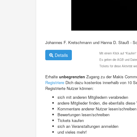
Johannes F. Kretschmann und Hanna D. Stauß - Sc
Mit einem Klick auf "Kaufen"
Details
Es gelten die AGB und Daten
Tickets für diese Aktivität 
Erhalte
unbegrenzten
Zugang zu der Makis Commu
Registriere
Dich dazu kostenlos innerhalb von 10 S
Registrierte Nutzer können:
sich mit anderen Mitgliedern verabreden
andere Mitglieder finden, die ebenfalls die
Kommentare anderer Nutzer lesen/schreiben
Bewertungen lesen/schreiben
Tickets kaufen
sich an Veranstaltungen anmelden
und vieles mehr!