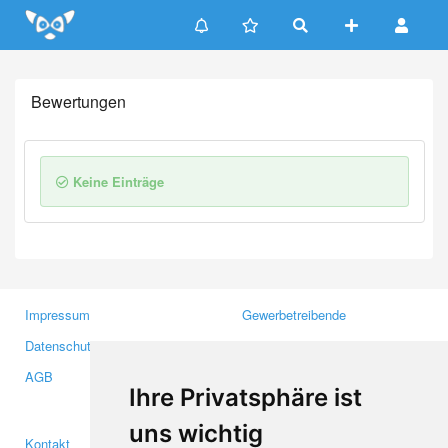
Update cookies preferences
Bewertungen
Keine Einträge
Impressum
Gewerbetreibende
Datenschutzerklärung
Investoren
AGB
Presse
Ihre Privatsphäre ist
Medien
uns wichtig
Kontakt
Facebook