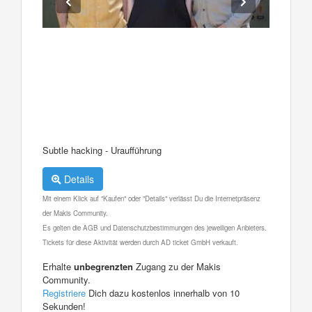
Subtle hacking - Uraufführung
Details
Mit einem Klick auf "Kaufen" oder "Details" verlässt Du die Internetpräsenz
der Makis Community.
Es gelten die AGB und Datenschutzbestimmungen des jeweiligen Anbieters.
Tickets für diese Aktivität werden durch AD ticket GmbH verkauft.
Erhalte
unbegrenzten
Zugang zu der Makis
Community.
Registriere
Dich dazu kostenlos innerhalb von 10
Sekunden!