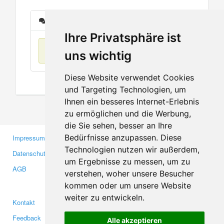
Nachrichten
Ihre Privatsphäre ist
Keine Einträge
uns wichtig
Diese Website verwendet Cookies
und Targeting Technologien, um
Ihnen ein besseres Internet-Erlebnis
zu ermöglichen und die Werbung,
die Sie sehen, besser an Ihre
Bedürfnisse anzupassen. Diese
Impressum
Gewerbetreibende
Technologien nutzen wir außerdem,
Datenschutzerklärung
Investoren
um Ergebnisse zu messen, um zu
AGB
Presse
verstehen, woher unsere Besucher
Medien
kommen oder um unsere Website
weiter zu entwickeln.
Kontakt
Facebook
Feedback
Twitter
Alle akzeptieren