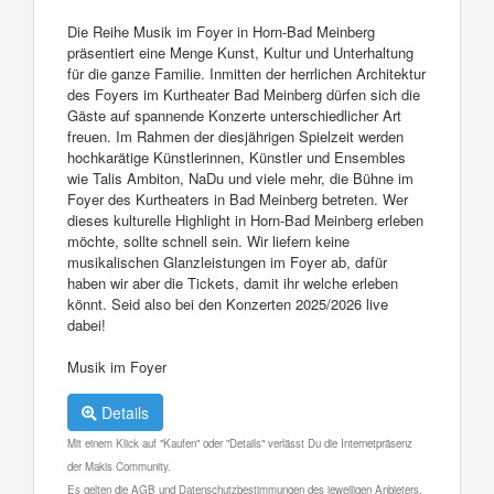
Die Reihe Musik im Foyer in Horn-Bad Meinberg
präsentiert eine Menge Kunst, Kultur und Unterhaltung
für die ganze Familie. Inmitten der herrlichen Architektur
des Foyers im Kurtheater Bad Meinberg dürfen sich die
Gäste auf spannende Konzerte unterschiedlicher Art
freuen. Im Rahmen der diesjährigen Spielzeit werden
hochkarätige Künstlerinnen, Künstler und Ensembles
wie Talis Ambiton, NaDu und viele mehr, die Bühne im
Foyer des Kurtheaters in Bad Meinberg betreten. Wer
dieses kulturelle Highlight in Horn-Bad Meinberg erleben
möchte, sollte schnell sein. Wir liefern keine
musikalischen Glanzleistungen im Foyer ab, dafür
haben wir aber die Tickets, damit ihr welche erleben
könnt. Seid also bei den Konzerten 2025/2026 live
dabei!
Musik im Foyer
Details
Mit einem Klick auf "Kaufen" oder "Details" verlässt Du die Internetpräsenz
der Makis Community.
Es gelten die AGB und Datenschutzbestimmungen des jeweiligen Anbieters.