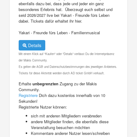
ebenfalls dazu bei, dass jede und jeder ein ganz
besonderes Erlebnis hat. Überzeugt euch selbst und
seid 2026/2027 live bei Yakari - Freunde fürs Leben
dabei. Tickets dafür erhaltet ihr hier.
Yakari - Freunde fürs Leben - Familienmusical
Details
Mit einem Klick auf "Kaufen" oder "Details" verlässt Du die Internetpräsenz
der Makis Community.
Es gelten die AGB und Datenschutzbestimmungen des jeweiligen Anbieters.
Tickets für diese Aktivität werden durch AD ticket GmbH verkauft.
Erhalte
unbegrenzten
Zugang zu der Makis
Community.
Registriere
Dich dazu kostenlos innerhalb von 10
Sekunden!
Registrierte Nutzer können:
sich mit anderen Mitgliedern verabreden
andere Mitglieder finden, die ebenfalls diese
Veranstaltung besuchen möchten
Kommentare anderer Nutzer lesen/schreiben