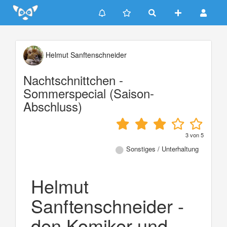
Update cookies preferences
Helmut Sanftenschneider
Nachtschnittchen -
Sommerspecial (Saison-
Abschluss)
3
von
5
Sonstiges / Unterhaltung
Helmut
Sanftenschneider -
den Komiker und