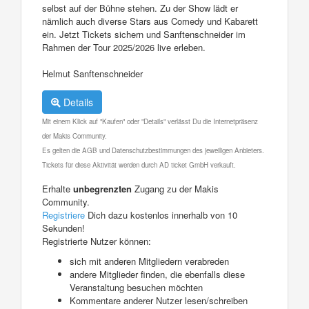
selbst auf der Bühne stehen. Zu der Show lädt er
nämlich auch diverse Stars aus Comedy und Kabarett
ein. Jetzt Tickets sichern und Sanftenschneider im
Rahmen der Tour 2025/2026 live erleben.
Helmut Sanftenschneider
Details
Mit einem Klick auf "Kaufen" oder "Details" verlässt Du die Internetpräsenz
der Makis Community.
Es gelten die AGB und Datenschutzbestimmungen des jeweiligen Anbieters.
Tickets für diese Aktivität werden durch AD ticket GmbH verkauft.
Erhalte
unbegrenzten
Zugang zu der Makis
Community.
Registriere
Dich dazu kostenlos innerhalb von 10
Sekunden!
Registrierte Nutzer können:
sich mit anderen Mitgliedern verabreden
andere Mitglieder finden, die ebenfalls diese
Veranstaltung besuchen möchten
Kommentare anderer Nutzer lesen/schreiben