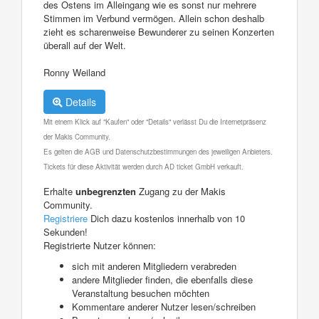
des Ostens im Alleingang wie es sonst nur mehrere
Stimmen im Verbund vermögen. Allein schon deshalb
zieht es scharenweise Bewunderer zu seinen Konzerten
überall auf der Welt.
Ronny Weiland
Details
Mit einem Klick auf "Kaufen" oder "Details" verlässt Du die Internetpräsenz
der Makis Community.
Es gelten die AGB und Datenschutzbestimmungen des jeweiligen Anbieters.
Tickets für diese Aktivität werden durch AD ticket GmbH verkauft.
Erhalte
unbegrenzten
Zugang zu der Makis
Community.
Registriere
Dich dazu kostenlos innerhalb von 10
Sekunden!
Registrierte Nutzer können:
sich mit anderen Mitgliedern verabreden
andere Mitglieder finden, die ebenfalls diese
Veranstaltung besuchen möchten
Kommentare anderer Nutzer lesen/schreiben