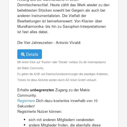
Dornröschenschlaf. Heute zählt das Werk wieder zu den
beliebtesten Stücken sowohl bei Geigern als auch bei
anderen Instrumentalisten. Die Vielfalt der
Bearbeitungen ist bemerkenswert: Von Klavier- über
Mundharmonika- bis hin zu Saxophon-Interpretationen
ist fast alles dabei.
Die Vier Jahreszeiten - Antonio Vivaldi
Details
Mit einem Klick auf "Kaufen" oder "Details" verlässt Du die Internetpräsenz
der Makis Community.
Es gelten die AGB und Datenschutzbestimmungen des jeweiligen Anbieters.
Tickets für diese Aktivität werden durch AD ticket GmbH verkauft.
Erhalte
unbegrenzten
Zugang zu der Makis
Community.
Registriere
Dich dazu kostenlos innerhalb von 10
Sekunden!
Registrierte Nutzer können:
sich mit anderen Mitgliedern verabreden
andere Mitglieder finden, die ebenfalls diese