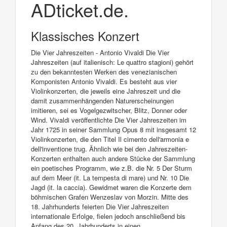
ADticket.de.
Klassisches Konzert
Die Vier Jahreszeiten - Antonio Vivaldi Die Vier
Jahreszeiten (auf italienisch: Le quattro stagioni) gehört
zu den bekanntesten Werken des venezianischen
Komponisten Antonio Vivaldi. Es besteht aus vier
Violinkonzerten, die jeweils eine Jahreszeit und die
damit zusammenhängenden Naturerscheinungen
imitieren, sei es Vogelgezwitscher, Blitz, Donner oder
Wind. Vivaldi veröffentlichte Die Vier Jahreszeiten im
Jahr 1725 in seiner Sammlung Opus 8 mit insgesamt 12
Violinkonzerten, die den Titel Il cimento dell'armonia e
dell'inventione trug. Ähnlich wie bei den Jahreszeiten-
Konzerten enthalten auch andere Stücke der Sammlung
ein poetisches Programm, wie z.B. die Nr. 5 Der Sturm
auf dem Meer (it. La tempesta di mare) und Nr. 10 Die
Jagd (it. la caccia). Gewidmet waren die Konzerte dem
böhmischen Grafen Wenzeslav von Morzin. Mitte des
18. Jahrhunderts feierten Die Vier Jahreszeiten
internationale Erfolge, fielen jedoch anschließend bis
Anfang des 20. Jahrhunderts in einen