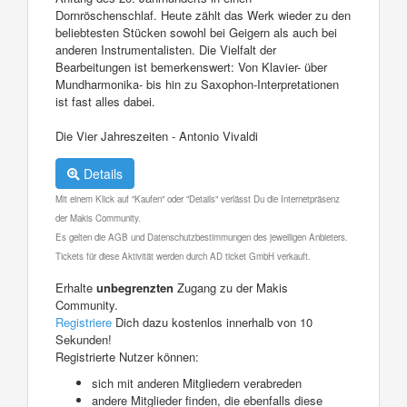
Dornröschenschlaf. Heute zählt das Werk wieder zu den
beliebtesten Stücken sowohl bei Geigern als auch bei
anderen Instrumentalisten. Die Vielfalt der
Bearbeitungen ist bemerkenswert: Von Klavier- über
Mundharmonika- bis hin zu Saxophon-Interpretationen
ist fast alles dabei.
Die Vier Jahreszeiten - Antonio Vivaldi
Details
Mit einem Klick auf "Kaufen" oder "Details" verlässt Du die Internetpräsenz
der Makis Community.
Es gelten die AGB und Datenschutzbestimmungen des jeweiligen Anbieters.
Tickets für diese Aktivität werden durch AD ticket GmbH verkauft.
Erhalte
unbegrenzten
Zugang zu der Makis
Community.
Registriere
Dich dazu kostenlos innerhalb von 10
Sekunden!
Registrierte Nutzer können:
sich mit anderen Mitgliedern verabreden
andere Mitglieder finden, die ebenfalls diese