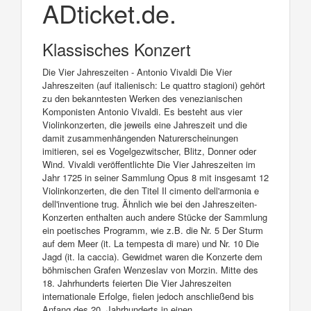
ADticket.de.
Klassisches Konzert
Die Vier Jahreszeiten - Antonio Vivaldi Die Vier
Jahreszeiten (auf italienisch: Le quattro stagioni) gehört
zu den bekanntesten Werken des venezianischen
Komponisten Antonio Vivaldi. Es besteht aus vier
Violinkonzerten, die jeweils eine Jahreszeit und die
damit zusammenhängenden Naturerscheinungen
imitieren, sei es Vogelgezwitscher, Blitz, Donner oder
Wind. Vivaldi veröffentlichte Die Vier Jahreszeiten im
Jahr 1725 in seiner Sammlung Opus 8 mit insgesamt 12
Violinkonzerten, die den Titel Il cimento dell'armonia e
dell'inventione trug. Ähnlich wie bei den Jahreszeiten-
Konzerten enthalten auch andere Stücke der Sammlung
ein poetisches Programm, wie z.B. die Nr. 5 Der Sturm
auf dem Meer (it. La tempesta di mare) und Nr. 10 Die
Jagd (it. la caccia). Gewidmet waren die Konzerte dem
böhmischen Grafen Wenzeslav von Morzin. Mitte des
18. Jahrhunderts feierten Die Vier Jahreszeiten
internationale Erfolge, fielen jedoch anschließend bis
Anfang des 20. Jahrhunderts in einen