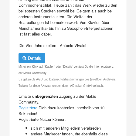
Dornröschenschlaf. Heute zählt das Werk wieder zu den
beliebtesten Stücken sowohl bei Geigern als auch bei
anderen Instrumentalisten. Die Vielfalt der
Bearbeitungen ist bemerkenswert: Von Klavier- über
Mundharmonika- bis hin zu Saxophon-Interpretationen
ist fast alles dabei.
Die Vier Jahreszeiten - Antonio Vivaldi
Details
Mit einem Klick auf "Kaufen" oder "Details" verlässt Du die Internetpräsenz
der Makis Community.
Es gelten die AGB und Datenschutzbestimmungen des jeweiligen Anbieters.
Tickets für diese Aktivität werden durch AD ticket GmbH verkauft.
Erhalte
unbegrenzten
Zugang zu der Makis
Community.
Registriere
Dich dazu kostenlos innerhalb von 10
Sekunden!
Registrierte Nutzer können:
sich mit anderen Mitgliedern verabreden
andere Mitglieder finden, die ebenfalls diese