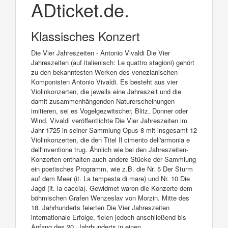
ADticket.de.
Klassisches Konzert
Die Vier Jahreszeiten - Antonio Vivaldi Die Vier
Jahreszeiten (auf italienisch: Le quattro stagioni) gehört
zu den bekanntesten Werken des venezianischen
Komponisten Antonio Vivaldi. Es besteht aus vier
Violinkonzerten, die jeweils eine Jahreszeit und die
damit zusammenhängenden Naturerscheinungen
imitieren, sei es Vogelgezwitscher, Blitz, Donner oder
Wind. Vivaldi veröffentlichte Die Vier Jahreszeiten im
Jahr 1725 in seiner Sammlung Opus 8 mit insgesamt 12
Violinkonzerten, die den Titel Il cimento dell'armonia e
dell'inventione trug. Ähnlich wie bei den Jahreszeiten-
Konzerten enthalten auch andere Stücke der Sammlung
ein poetisches Programm, wie z.B. die Nr. 5 Der Sturm
auf dem Meer (it. La tempesta di mare) und Nr. 10 Die
Jagd (it. la caccia). Gewidmet waren die Konzerte dem
böhmischen Grafen Wenzeslav von Morzin. Mitte des
18. Jahrhunderts feierten Die Vier Jahreszeiten
internationale Erfolge, fielen jedoch anschließend bis
Anfang des 20. Jahrhunderts in einen