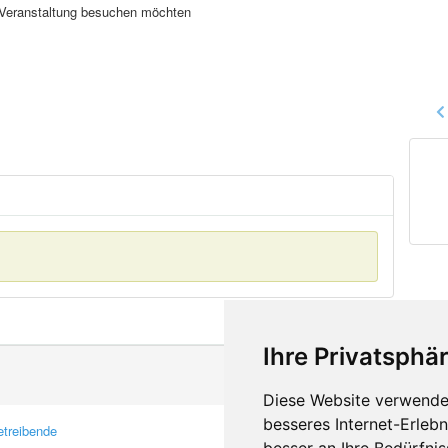
se Veranstaltung besuchen möchten
Ihre Privatsphär
Diese Website verwendet
besseres Internet-Erleb
treibende
Kontakt
besser an Ihre Bedürfni