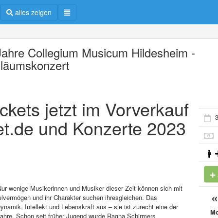
alles zeigen
Jahre Collegium Musicum Hildesheim -
iläumskonzert
kets jetzt im Vorverkauf
3
et.de und Konzerte 2023
r wenige Musikerinnen und Musiker dieser Zeit können sich mit
elvermögen und ihr Charakter suchen ihresgleichen. Das
namik, Intellekt und Lebenskraft aus – sie ist zurecht eine der
M
 Jahre. Schon seit früher Jugend wurde Ragna Schirmers