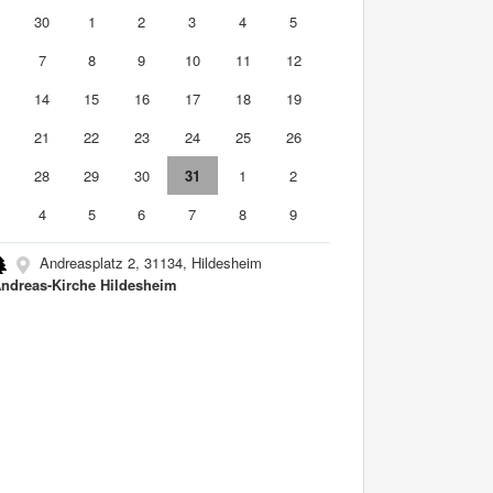
9
30
1
2
3
4
5
7
8
9
10
11
12
3
14
15
16
17
18
19
0
21
22
23
24
25
26
7
28
29
30
31
1
2
4
5
6
7
8
9
Andreasplatz 2, 31134, Hildesheim
Andreas-Kirche Hildesheim