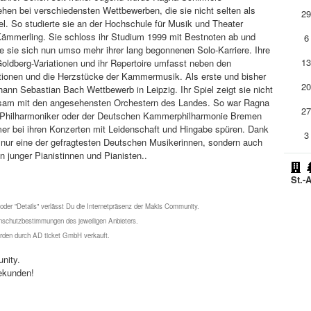
ehen bei verschiedensten Wettbewerben, die sie nicht selten als
2
fel. So studierte sie an der Hochschule für Musik und Theater
Kämmerling. Sie schloss ihr Studium 1999 mit Bestnoten ab und
6
e sie sich nun umso mehr ihrer lang begonnenen Solo-Karriere. Ihre
1
oldberg-Variationen und ihr Repertoire umfasst neben den
ionen und die Herzstücke der Kammermusik. Als erste und bisher
2
ann Sebastian Bach Wettbewerb in Leipzig. Ihr Spiel zeigt sie nicht
insam mit den angesehensten Orchestern des Landes. So war Ragna
2
r Philharmoniker oder der Deutschen Kammerphilharmonie Bremen
mer bei ihren Konzerten mit Leidenschaft und Hingabe spüren. Dank
3
cht nur eine der gefragtesten Deutschen Musikerinnen, sondern auch
n junger Pianistinnen und Pianisten..
St.-
 oder "Details" verlässt Du die Internetpräsenz der Makis Community.
schutzbestimmungen des jeweiligen Anbieters.
werden durch AD ticket GmbH verkauft.
nity.
ekunden!