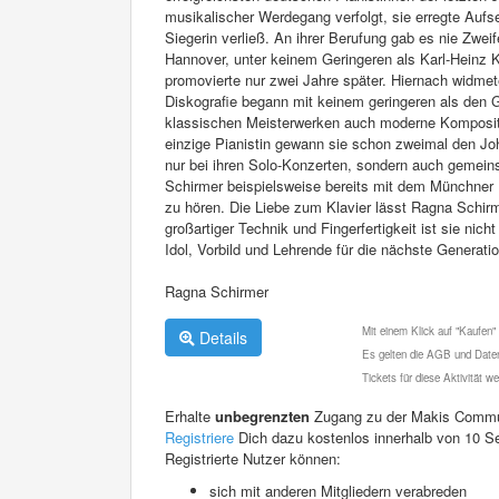
musikalischer Werdegang verfolgt, sie erregte Aufs
Siegerin verließ. An ihrer Berufung gab es nie Zwei
Hannover, unter keinem Geringeren als Karl-Heinz 
promovierte nur zwei Jahre später. Hiernach widmet
Diskografie begann mit keinem geringeren als den G
klassischen Meisterwerken auch moderne Komposit
einzige Pianistin gewann sie schon zweimal den Joh
nur bei ihren Solo-Konzerten, sondern auch geme
Schirmer beispielsweise bereits mit dem Münchne
zu hören. Die Liebe zum Klavier lässt Ragna Schir
großartiger Technik und Fingerfertigkeit ist sie ni
Idol, Vorbild und Lehrende für die nächste Generatio
Ragna Schirmer
Mit einem Klick auf "Kaufen"
Details
Es gelten die AGB und Daten
Tickets für diese Aktivität 
Erhalte
unbegrenzten
Zugang zu der Makis Commu
Registriere
Dich dazu kostenlos innerhalb von 10 S
Registrierte Nutzer können:
sich mit anderen Mitgliedern verabreden