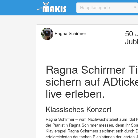
Update cookies preferences
Hauptkategorie
50 
Ragna Schirmer
Jub
Ragna Schirmer Tic
sichern auf ADtick
live erleben.
Klassisches Konzert
Ragna Schirmer – vom Nachwuchstalent zum Idol Nu
der Pianistin Ragna Schirmer messen, denn ihr Spi
Klavierspiel Ragna Schirmers zeichnet sich durch Dy
erfolgreichsten deutschen Pianistinnen der letzten