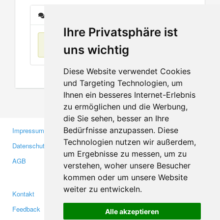
Nachrichten
Ihre Privatsphäre ist
Keine Einträge
uns wichtig
Diese Website verwendet Cookies
und Targeting Technologien, um
Ihnen ein besseres Internet-Erlebnis
zu ermöglichen und die Werbung,
die Sie sehen, besser an Ihre
Bedürfnisse anzupassen. Diese
Impressum
Gewerbetreibende
Technologien nutzen wir außerdem,
Datenschutzerklärung
Investoren
um Ergebnisse zu messen, um zu
AGB
Presse
verstehen, woher unsere Besucher
Medien
kommen oder um unsere Website
weiter zu entwickeln.
Kontakt
Facebook
Feedback
Twitter
Alle akzeptieren