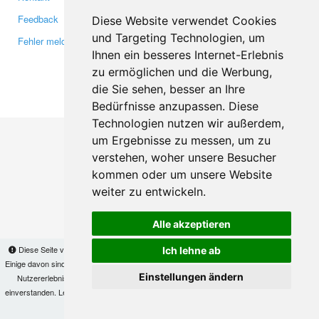
Feedback
Twitter
Diese Website verwendet Cookies
und Targeting Technologien, um
Fehler melden
YouTube
Ihnen ein besseres Internet-Erlebnis
Google+
zu ermöglichen und die Werbung,
die Sie sehen, besser an Ihre
Makis
© Copyright 2026
Bedürfnisse anzupassen. Diese
Technologien nutzen wir außerdem,
um Ergebnisse zu messen, um zu
verstehen, woher unsere Besucher
kommen oder um unsere Website
weiter zu entwickeln.
Alle akzeptieren
Diese Seite verwendet Cookies, um Informationen auf Ihrem Computer zu speichern.
Ich lehne ab
Einige davon sind notwendig, damit unsere Seite funktioniert, andere helfen uns dabei, das
Einstellungen ändern
Nutzererlebnis zu verbessern. Mit der Nutzung dieser Seite erklären Sie sich damit
einverstanden. Lesen Sie unsere
Datenschutzbestimmungen
, um mehr zur Deaktivierung
von Cookies zu erfahren.
OK