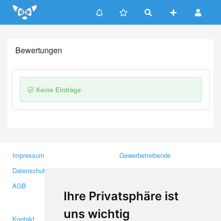
Update cookies preferences
Bewertungen
Keine Einträge
Impressum
Gewerbetreibende
Datenschutzerklärung
Investoren
AGB
Presse
Ihre Privatsphäre ist
Medien
uns wichtig
Kontakt
Facebook