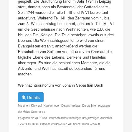
gespielt. Die Uraufführung fand im Jahr 1734 in Leipzig
statt, damals noch als Bestandteil der Gottesdienste.
Seit 1744 werden die Teile I - III und IV-VI konzertant
aufgeführt. Während Teil I-III den Zeitraum vom 1. bis
zum 3. Weihnachtstag beleuchtet, geht es in Teil IV - VI
um die Geschehnisse nach Weihnachten, wie z.B. die
Heiligen Drei Könige. Die Teile bestehen jeweils aus drei
Ebenen: Die Weihnachtsgeschichte wird von einem
Evangelisten erzählt, anschließend werden die
Botschaften von Solisten vertieft und vom Chor auf die
tägliche Ebene des Lebens, Denkens und Handelns
übertragen. Es sind die besinnlichen Momente, die die
Advents- und Weihnachtszeit so besonders für uns
machen.
Weihnachtsoratorium von Johann Sebastian Bach
Details
Mit einem Klick auf "Kaufen" oder "Details" verlässt Du die Internetpräsenz
der Makis Community.
Es gelten die AGB und Datenschutzbestimmungen des jeweiligen Anbieters.
Tickets für diese Aktivität werden durch AD ticket GmbH verkauft.