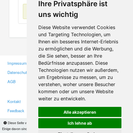
Ihre Privatsphäre ist
Keine Einträge
uns wichtig
Diese Website verwendet Cookies
und Targeting Technologien, um
Ihnen ein besseres Internet-Erlebnis
zu ermöglichen und die Werbung,
die Sie sehen, besser an Ihre
Bedürfnisse anzupassen. Diese
Impressum
Gewerbetreibende
Technologien nutzen wir außerdem,
Datenschutzerklärung
Investoren
um Ergebnisse zu messen, um zu
AGB
Presse
verstehen, woher unsere Besucher
Medien
kommen oder um unsere Website
weiter zu entwickeln.
Kontakt
Facebook
Feedback
Twitter
Alle akzeptieren
Fehler melden
YouTube
Diese Seite verwendet Cookies, um Informationen auf Ihrem Computer zu speichern.
Ich lehne ab
Google+
Einige davon sind notwendig, damit unsere Seite funktioniert, andere helfen uns dabei, das