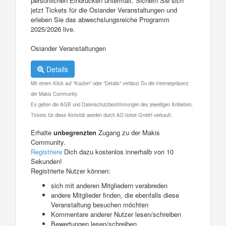
persönlichen Eindrücken untermalt. Sichern Sie sich
jetzt Tickets für die Osiander Veranstaltungen und
erleben Sie das abwechslungsreiche Programm
2025/2026 live.
Osiander Veranstaltungen
Details
Mit einem Klick auf "Kaufen" oder "Details" verlässt Du die Internetpräsenz
der Makis Community.
Es gelten die AGB und Datenschutzbestimmungen des jeweiligen Anbieters.
Tickets für diese Aktivität werden durch AD ticket GmbH verkauft.
Erhalte
unbegrenzten
Zugang zu der Makis
Community.
Registriere
Dich dazu kostenlos innerhalb von 10
Sekunden!
Registrierte Nutzer können:
sich mit anderen Mitgliedern verabreden
andere Mitglieder finden, die ebenfalls diese
Veranstaltung besuchen möchten
Kommentare anderer Nutzer lesen/schreiben
Bewertungen lesen/schreiben