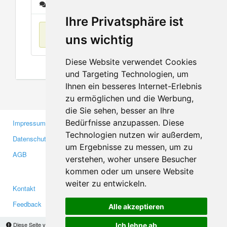
Nachrichten
Ihre Privatsphäre ist
Keine Einträge
uns wichtig
Diese Website verwendet Cookies
und Targeting Technologien, um
Ihnen ein besseres Internet-Erlebnis
zu ermöglichen und die Werbung,
die Sie sehen, besser an Ihre
Bedürfnisse anzupassen. Diese
Impressum
Gewerbetreibende
Technologien nutzen wir außerdem,
Datenschutzerklärung
Investoren
um Ergebnisse zu messen, um zu
AGB
Presse
verstehen, woher unsere Besucher
Medien
kommen oder um unsere Website
weiter zu entwickeln.
Kontakt
Facebook
Feedback
Twitter
Alle akzeptieren
Fehler melden
YouTube
Diese Seite verwendet Cookies, um Informationen auf Ihrem Computer zu speichern.
Ich lehne ab