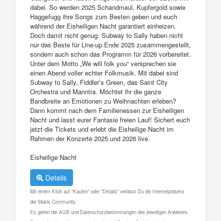
dabei. So werden 2025 Schandmaul, Kupfergold sowie
Haggefugg ihre Songs zum Besten geben und euch
während der Eisheiligen Nacht garantiert einheizen.
Doch damit nicht genug: Subway to Sally haben nicht
nur das Beste für Line-up Ende 2025 zusammengestellt,
sondern auch schon das Programm für 2026 vorbereitet.
Unter dem Motto „We will folk you“ versprechen sie
einen Abend voller echter Folkmusik. Mit dabei sind
Subway to Sally, Fiddler’s Green, das Saint City
Orchestra und Manntra. Möchtet ihr die ganze
Bandbreite an Emotionen zu Weihnachten erleben?
Dann kommt nach dem Familienessen zur Eisheiligen
Nacht und lasst eurer Fantasie freien Lauf! Sichert euch
jetzt die Tickets und erlebt die Eisheilige Nacht im
Rahmen der Konzerte 2025 und 2026 live.
Eisheilige Nacht
Details
Mit einem Klick auf "Kaufen" oder "Details" verlässt Du die Internetpräsenz
der Makis Community.
Es gelten die AGB und Datenschutzbestimmungen des jeweiligen Anbieters.