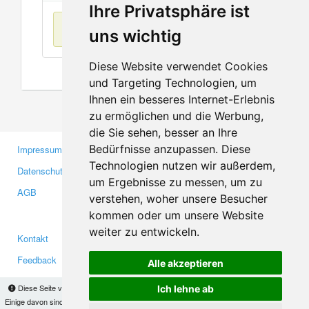
Ihre Privatsphäre ist
Keine Einträge
uns wichtig
Diese Website verwendet Cookies
und Targeting Technologien, um
Ihnen ein besseres Internet-Erlebnis
zu ermöglichen und die Werbung,
die Sie sehen, besser an Ihre
Bedürfnisse anzupassen. Diese
Impressum
Gewerbetreibende
Technologien nutzen wir außerdem,
Datenschutzerklärung
Investoren
um Ergebnisse zu messen, um zu
AGB
Presse
verstehen, woher unsere Besucher
Medien
kommen oder um unsere Website
weiter zu entwickeln.
Kontakt
Facebook
Feedback
Twitter
Alle akzeptieren
Fehler melden
YouTube
Diese Seite verwendet Cookies, um Informationen auf Ihrem Computer zu speichern.
Ich lehne ab
Google+
Einige davon sind notwendig, damit unsere Seite funktioniert, andere helfen uns dabei, das