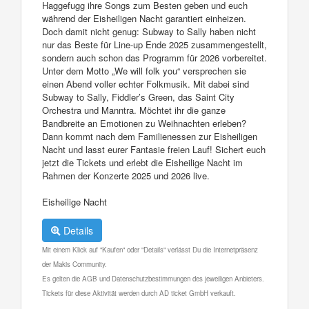
Haggefugg ihre Songs zum Besten geben und euch
während der Eisheiligen Nacht garantiert einheizen.
Doch damit nicht genug: Subway to Sally haben nicht
nur das Beste für Line-up Ende 2025 zusammengestellt,
sondern auch schon das Programm für 2026 vorbereitet.
Unter dem Motto „We will folk you“ versprechen sie
einen Abend voller echter Folkmusik. Mit dabei sind
Subway to Sally, Fiddler’s Green, das Saint City
Orchestra und Manntra. Möchtet ihr die ganze
Bandbreite an Emotionen zu Weihnachten erleben?
Dann kommt nach dem Familienessen zur Eisheiligen
Nacht und lasst eurer Fantasie freien Lauf! Sichert euch
jetzt die Tickets und erlebt die Eisheilige Nacht im
Rahmen der Konzerte 2025 und 2026 live.
Eisheilige Nacht
Details
Mit einem Klick auf "Kaufen" oder "Details" verlässt Du die Internetpräsenz
der Makis Community.
Es gelten die AGB und Datenschutzbestimmungen des jeweiligen Anbieters.
Tickets für diese Aktivität werden durch AD ticket GmbH verkauft.