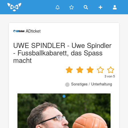
Update cookies preferences
ADticket
UWE SPINDLER - Uwe Spindler
- Fussballkabarett, das Spass
macht
3
von
5
Sonstiges / Unterhaltung