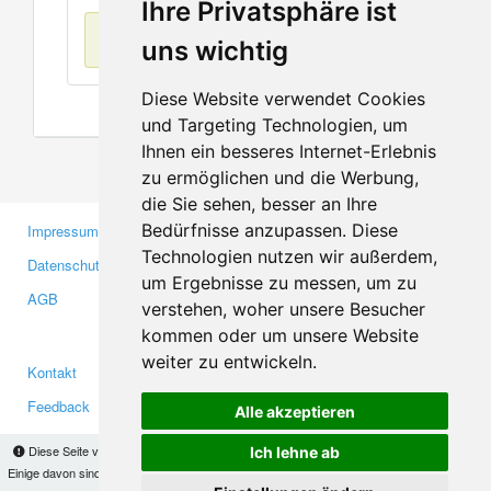
Ihre Privatsphäre ist
Keine Einträge
uns wichtig
Diese Website verwendet Cookies
und Targeting Technologien, um
Ihnen ein besseres Internet-Erlebnis
zu ermöglichen und die Werbung,
die Sie sehen, besser an Ihre
Bedürfnisse anzupassen. Diese
Impressum
Gewerbetreibende
Technologien nutzen wir außerdem,
Datenschutzerklärung
Investoren
um Ergebnisse zu messen, um zu
AGB
Presse
verstehen, woher unsere Besucher
Medien
kommen oder um unsere Website
weiter zu entwickeln.
Kontakt
Facebook
Feedback
Twitter
Alle akzeptieren
Fehler melden
YouTube
Diese Seite verwendet Cookies, um Informationen auf Ihrem Computer zu speichern.
Ich lehne ab
Google+
Einige davon sind notwendig, damit unsere Seite funktioniert, andere helfen uns dabei, das