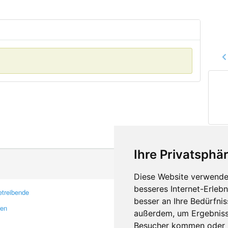
Ihre Privatsphär
Diese Website verwendet
besseres Internet-Erleb
treibende
Kontakt
besser an Ihre Bedürfni
ren
Feedback
außerdem, um Ergebniss
Fehler melden
Besucher kommen oder u