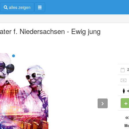
alles zeigen
ater f. Niedersachsen - Ewig jung
2
M