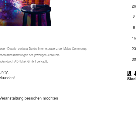
2
2
9
1
2
 oder "Details" verlässt Du die Internetpräsenz der Makis Community.
schutzbestimmungen des jeweiligen Anbieters.
3
werden durch AD ticket GmbH verkauft.
nity.
ekunden!
Stad
se Veranstaltung besuchen möchten