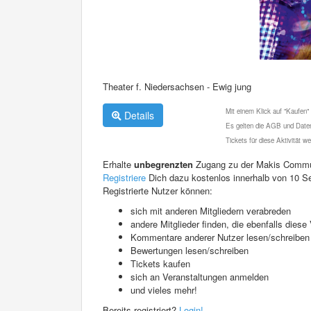
Theater f. Niedersachsen - Ewig jung
Mit einem Klick auf "Kaufen"
Details
Es gelten die AGB und Daten
Tickets für diese Aktivität 
Erhalte
unbegrenzten
Zugang zu der Makis Commu
Registriere
Dich dazu kostenlos innerhalb von 10 S
Registrierte Nutzer können:
sich mit anderen Mitgliedern verabreden
andere Mitglieder finden, die ebenfalls die
Kommentare anderer Nutzer lesen/schreiben
Bewertungen lesen/schreiben
Tickets kaufen
sich an Veranstaltungen anmelden
und vieles mehr!
Bereits registriert?
Login!