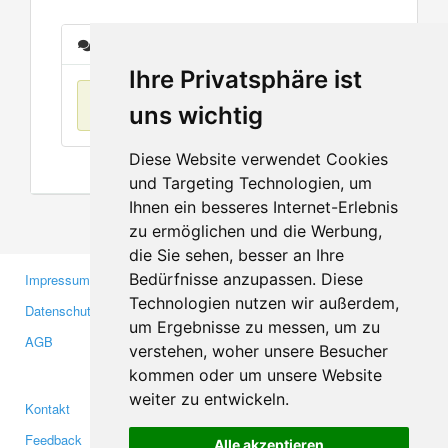
Nachrichten
Ihre Privatsphäre ist
Keine Einträge
uns wichtig
Diese Website verwendet Cookies
und Targeting Technologien, um
Ihnen ein besseres Internet-Erlebnis
zu ermöglichen und die Werbung,
die Sie sehen, besser an Ihre
Bedürfnisse anzupassen. Diese
Impressum
Gewerbetreibende
Technologien nutzen wir außerdem,
Datenschutzerklärung
Investoren
um Ergebnisse zu messen, um zu
AGB
Presse
verstehen, woher unsere Besucher
Medien
kommen oder um unsere Website
weiter zu entwickeln.
Kontakt
Facebook
Feedback
Twitter
Alle akzeptieren