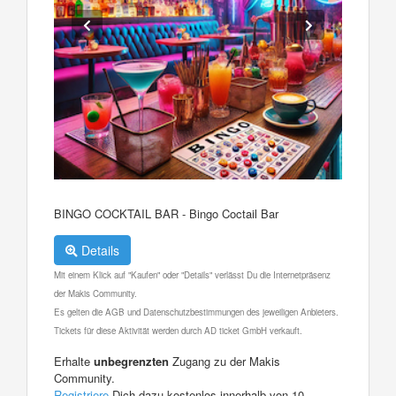
BINGO COCKTAIL BAR - Bingo Coctail Bar
Details
Mit einem Klick auf "Kaufen" oder "Details" verlässt Du die Internetpräsenz
der Makis Community.
Es gelten die AGB und Datenschutzbestimmungen des jeweiligen Anbieters.
Tickets für diese Aktivität werden durch AD ticket GmbH verkauft.
Erhalte
unbegrenzten
Zugang zu der Makis
Community.
Registriere
Dich dazu kostenlos innerhalb von 10