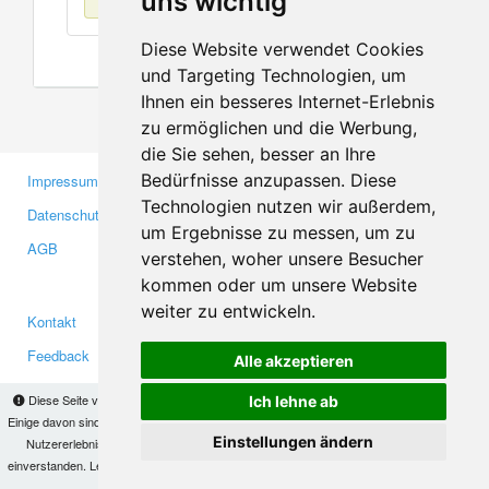
uns wichtig
Diese Website verwendet Cookies
und Targeting Technologien, um
Ihnen ein besseres Internet-Erlebnis
zu ermöglichen und die Werbung,
die Sie sehen, besser an Ihre
Bedürfnisse anzupassen. Diese
Impressum
Gewerbetreibende
Technologien nutzen wir außerdem,
Datenschutzerklärung
Investoren
um Ergebnisse zu messen, um zu
AGB
Presse
verstehen, woher unsere Besucher
Medien
kommen oder um unsere Website
weiter zu entwickeln.
Kontakt
Facebook
Feedback
Twitter
Alle akzeptieren
Fehler melden
YouTube
Diese Seite verwendet Cookies, um Informationen auf Ihrem Computer zu speichern.
Ich lehne ab
Google+
Einige davon sind notwendig, damit unsere Seite funktioniert, andere helfen uns dabei, das
Einstellungen ändern
Nutzererlebnis zu verbessern. Mit der Nutzung dieser Seite erklären Sie sich damit
einverstanden. Lesen Sie unsere
Datenschutzbestimmungen
, um mehr zur Deaktivierung
Makis
© Copyright 2026
von Cookies zu erfahren.
OK