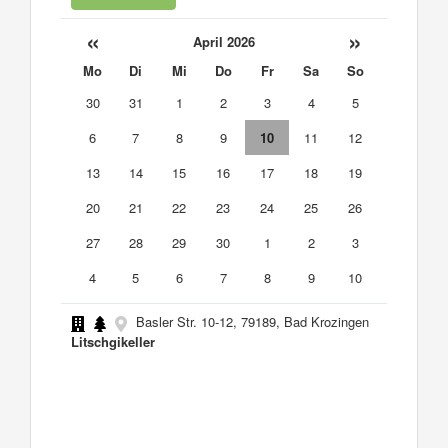
«
»
April 2026
Mo
Di
Mi
Do
Fr
Sa
So
30
31
1
2
3
4
5
6
7
8
9
10
11
12
13
14
15
16
17
18
19
20
21
22
23
24
25
26
27
28
29
30
1
2
3
4
5
6
7
8
9
10
Basler Str. 10-12, 79189, Bad Krozingen
Litschgikeller