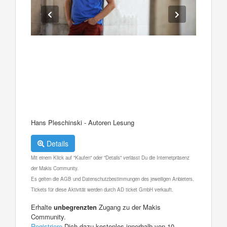
Hans Pleschinski - Autoren Lesung
Details
Mit einem Klick auf "Kaufen" oder "Details" verlässt Du die Internetpräsenz
der Makis Community.
Es gelten die AGB und Datenschutzbestimmungen des jeweiligen Anbieters.
Tickets für diese Aktivität werden durch AD ticket GmbH verkauft.
Erhalte
unbegrenzten
Zugang zu der Makis
Community.
Registriere
Dich dazu kostenlos innerhalb von 10