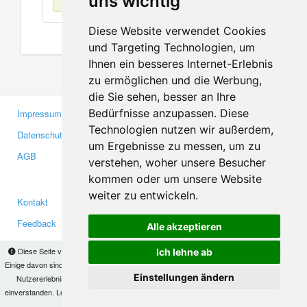
uns wichtig
Diese Website verwendet Cookies
und Targeting Technologien, um
Ihnen ein besseres Internet-Erlebnis
zu ermöglichen und die Werbung,
die Sie sehen, besser an Ihre
Bedürfnisse anzupassen. Diese
Impressum
Gewerbetreibende
Technologien nutzen wir außerdem,
Datenschutzerklärung
Investoren
um Ergebnisse zu messen, um zu
AGB
Presse
verstehen, woher unsere Besucher
Medien
kommen oder um unsere Website
weiter zu entwickeln.
Kontakt
Facebook
Feedback
Twitter
Alle akzeptieren
Fehler melden
YouTube
Diese Seite verwendet Cookies, um Informationen auf Ihrem Computer zu speichern.
Ich lehne ab
Google+
Einige davon sind notwendig, damit unsere Seite funktioniert, andere helfen uns dabei, das
Einstellungen ändern
Nutzererlebnis zu verbessern. Mit der Nutzung dieser Seite erklären Sie sich damit
einverstanden. Lesen Sie unsere
Datenschutzbestimmungen
, um mehr zur Deaktivierung
Makis
© Copyright 2026
von Cookies zu erfahren.
OK