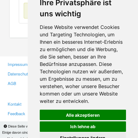
Ihre Privatsphäre ist
Keine Einträge
uns wichtig
Diese Website verwendet Cookies
und Targeting Technologien, um
Ihnen ein besseres Internet-Erlebnis
zu ermöglichen und die Werbung,
die Sie sehen, besser an Ihre
Bedürfnisse anzupassen. Diese
Impressum
Gewerbetreibende
Technologien nutzen wir außerdem,
Datenschutzerklärung
Investoren
um Ergebnisse zu messen, um zu
AGB
Presse
verstehen, woher unsere Besucher
Medien
kommen oder um unsere Website
weiter zu entwickeln.
Kontakt
Facebook
Feedback
Twitter
Alle akzeptieren
Fehler melden
YouTube
Diese Seite verwendet Cookies, um Informationen auf Ihrem Computer zu speichern.
Ich lehne ab
Google+
Einige davon sind notwendig, damit unsere Seite funktioniert, andere helfen uns dabei, das
Einstellungen ändern