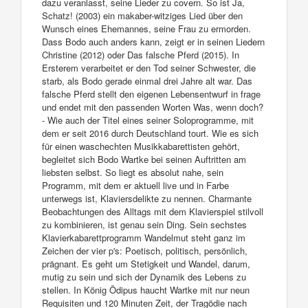
dazu veranlasst, seine Lieder zu covern. So ist Ja,
Schatz! (2003) ein makaber-witziges Lied über den
Wunsch eines Ehemannes, seine Frau zu ermorden.
Dass Bodo auch anders kann, zeigt er in seinen Liedern
Christine (2012) oder Das falsche Pferd (2015). In
Ersterem verarbeitet er den Tod seiner Schwester, die
starb, als Bodo gerade einmal drei Jahre alt war. Das
falsche Pferd stellt den eigenen Lebensentwurf in frage
und endet mit den passenden Worten Was, wenn doch?
- Wie auch der Titel eines seiner Soloprogramme, mit
dem er seit 2016 durch Deutschland tourt. Wie es sich
für einen waschechten Musikkabarettisten gehört,
begleitet sich Bodo Wartke bei seinen Auftritten am
liebsten selbst. So liegt es absolut nahe, sein
Programm, mit dem er aktuell live und in Farbe
unterwegs ist, Klaviersdelikte zu nennen. Charmante
Beobachtungen des Alltags mit dem Klavierspiel stilvoll
zu kombinieren, ist genau sein Ding. Sein sechstes
Klavierkabarettprogramm Wandelmut steht ganz im
Zeichen der vier p's: Poetisch, politisch, persönlich,
prägnant. Es geht um Stetigkeit und Wandel, darum,
mutig zu sein und sich der Dynamik des Lebens zu
stellen. In König Ödipus haucht Wartke mit nur neun
Requisiten und 120 Minuten Zeit, der Tragödie nach