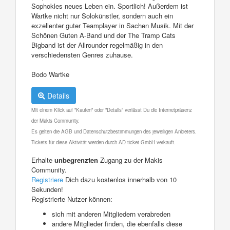
Sophokles neues Leben ein. Sportlich! Außerdem ist
Wartke nicht nur Solokünstler, sondern auch ein
exzellenter guter Teamplayer in Sachen Musik. Mit der
Schönen Guten A-Band und der The Tramp Cats
Bigband ist der Allrounder regelmäßig in den
verschiedensten Genres zuhause.
Bodo Wartke
Details
Mit einem Klick auf "Kaufen" oder "Details" verlässt Du die Internetpräsenz
der Makis Community.
Es gelten die AGB und Datenschutzbestimmungen des jeweiligen Anbieters.
Tickets für diese Aktivität werden durch AD ticket GmbH verkauft.
Erhalte
unbegrenzten
Zugang zu der Makis
Community.
Registriere
Dich dazu kostenlos innerhalb von 10
Sekunden!
Registrierte Nutzer können:
sich mit anderen Mitgliedern verabreden
andere Mitglieder finden, die ebenfalls diese