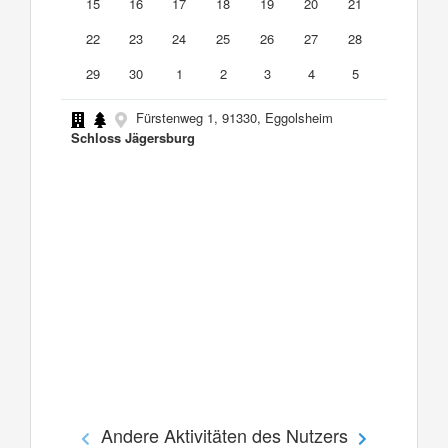
15
16
17
18
19
20
21
22
23
24
25
26
27
28
29
30
1
2
3
4
5
Fürstenweg 1, 91330, Eggolsheim
Schloss Jägersburg
Andere Aktivitäten des Nutzers