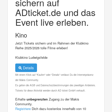
sichern auf
ADticket.de und das
Event live erleben.
Kino
Jetzt Tickets sichern und im Rahmen der Klubkino
Reihe 2025/2026 tolle Filme erleben!
Klubkino Ludwigsfelde
Details
Mit einem Klick auf "Kaufen" oder "Details" verlässt Du die Internetpräsenz
der Makis Community.
Es gelten die AGB und Datenschutzbestimmungen des jeweiligen Anbieters.
Tickets für diese Aktivität werden durch AD ticket GmbH verkauft.
Erhalte
unbegrenzten
Zugang zu der Makis
Community.
Registriere
Dich dazu kostenlos innerhalb von 10