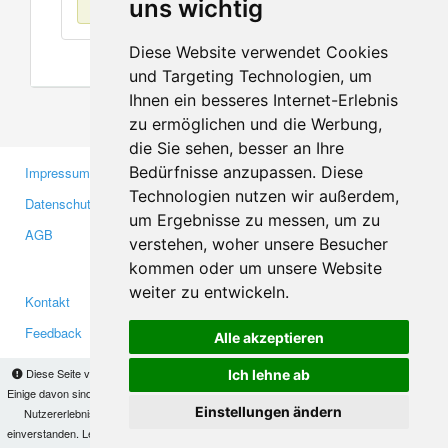
uns wichtig
Diese Website verwendet Cookies
und Targeting Technologien, um
Ihnen ein besseres Internet-Erlebnis
zu ermöglichen und die Werbung,
die Sie sehen, besser an Ihre
Bedürfnisse anzupassen. Diese
Impressum
Gewerbetreibende
Technologien nutzen wir außerdem,
Datenschutzerklärung
Investoren
um Ergebnisse zu messen, um zu
AGB
Presse
verstehen, woher unsere Besucher
Medien
kommen oder um unsere Website
weiter zu entwickeln.
Kontakt
Facebook
Feedback
Twitter
Alle akzeptieren
Fehler melden
YouTube
Diese Seite verwendet Cookies, um Informationen auf Ihrem Computer zu speichern.
Ich lehne ab
Google+
Einige davon sind notwendig, damit unsere Seite funktioniert, andere helfen uns dabei, das
Einstellungen ändern
Nutzererlebnis zu verbessern. Mit der Nutzung dieser Seite erklären Sie sich damit
einverstanden. Lesen Sie unsere
Datenschutzbestimmungen
, um mehr zur Deaktivierung